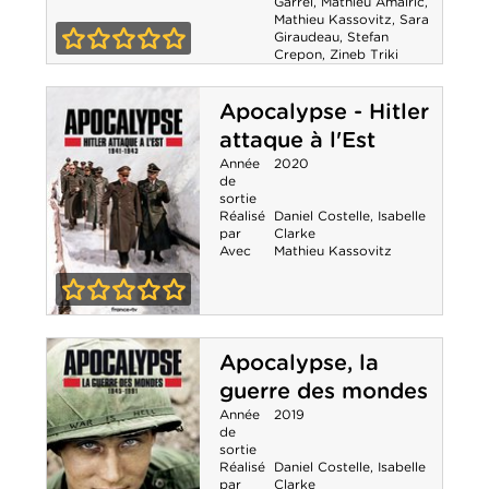
Le Bureau des
Garrel
,
Mathieu Amalric
,
Mathieu Kassovitz
,
Sara
Giraudeau
,
Stefan
Légendes -
Crepon
,
Zineb Triki
0-0
Saison 5
Apocalypse - Hitler
attaque à l'Est
Année
2020
de
sortie
Réalisé
Daniel Costelle
,
Isabelle
par
Clarke
Avec
Mathieu Kassovitz
0-0
Apocalypse -
Apocalypse, la
Hitler attaque à
guerre des mondes
l'Est
Année
2019
de
sortie
Réalisé
Daniel Costelle
,
Isabelle
par
Clarke