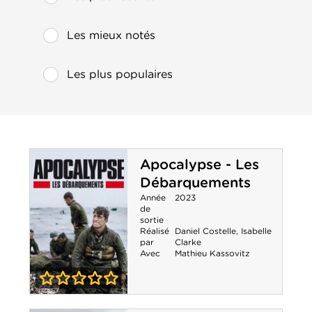
Les mieux notés
Les plus populaires
Apocalypse - Les
Débarquements
Année
2023
de
sortie
Réalisé
Daniel Costelle
,
Isabelle
par
Clarke
Avec
Mathieu Kassovitz
0-0
Apocalypse -