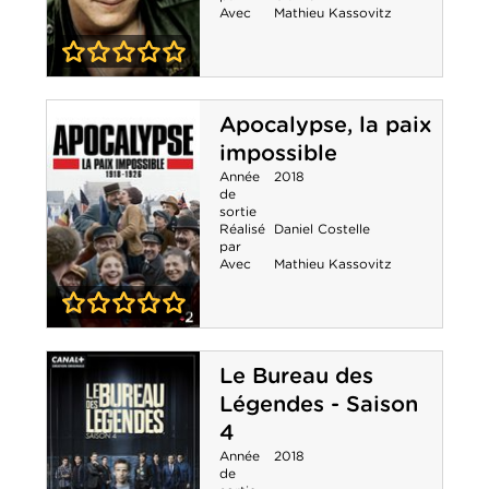
Avec
Mathieu Kassovitz
0-0
Apocalypse, la
Apocalypse, la paix
guerre des
impossible
mondes
Année
2018
de
sortie
Réalisé
Daniel Costelle
par
Avec
Mathieu Kassovitz
0-0
Apocalypse, la
Le Bureau des
paix impossible
Légendes - Saison
4
Année
2018
de