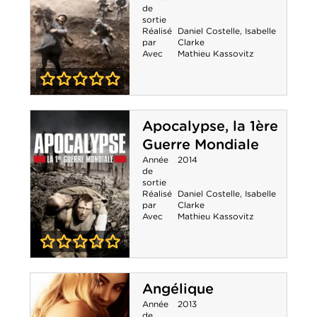
de
sortie
Réalisé
Daniel Costelle
,
Isabelle
par
Clarke
Avec
Mathieu Kassovitz
0-0
Apocalypse,
Apocalypse, la 1ère
Verdun
Guerre Mondiale
Année
2014
de
sortie
Réalisé
Daniel Costelle
,
Isabelle
par
Clarke
Avec
Mathieu Kassovitz
0-0
Apocalypse, la
Angélique
1ère Guerre
Année
2013
de