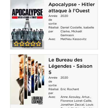
Apocalypse - Hitler
Les
attaque à l'Ouest
Débarquements
Année
2020
de
sortie
Réalisé
Daniel Costelle
,
Isabelle
par
Clarke
,
Mickaël
Gamrasni
Avec
Mathieu Kassovitz
0-0
Apocalypse -
Le Bureau des
Hitler attaque à
Légendes - Saison
l'Ouest
5
Année
2020
de
sortie
Réalisé
Eric Rochant
par
Avec
Anne Azoulay
,
Artus
,
Florence Loiret-Caille
,
Jonathan Zaccaï
,
Louis