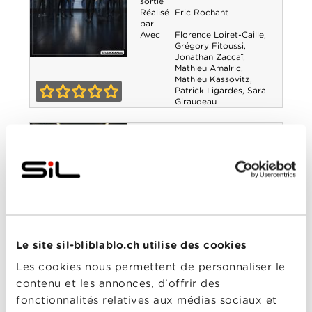
sortie
Réalisé
Eric Rochant
par
Avec
Florence Loiret-Caille
,
Grégory Fitoussi
,
Jonathan Zaccaï
,
Le Bureau des
Mathieu Amalric
,
Mathieu Kassovitz
,
Patrick Ligardes
,
Sara
Légendes -
Giraudeau
0-0
Saison 4
Le Bureau des
Légendes - Saison
3
Année
2017
de
sortie
Réalisé
Eric Rochant
,
Hélier
par
Cisterne
,
Mathieu Demy
,
Le site sil-bliblablo.ch utilise des cookies
Samuel Collardey
Avec
Bernard Le Coq
,
Les cookies nous permettent de personnaliser le
Florence Loiret-Caille
,
Le Bureau des
Jean-Pierre Darroussin
,
contenu et les annonces, d'offrir des
Jonathan Zaccaï
,
Léa
fonctionnalités relatives aux médias sociaux et
Drucker
,
Mathieu Demy
,
Légendes -
Mathieu Kassovitz
,