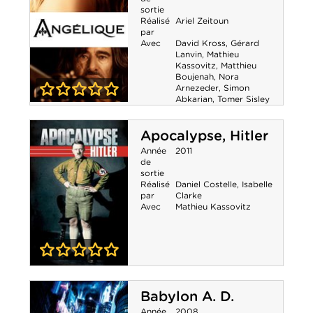
Mondiale
sortie
Réalisé
Ariel Zeitoun
par
Avec
David Kross
,
Gérard
Lanvin
,
Mathieu
Kassovitz
,
Matthieu
Boujenah
,
Nora
Arnezeder
,
Simon
Abkarian
,
Tomer Sisley
0-0
Angélique
Apocalypse, Hitler
Année
2011
de
sortie
Réalisé
Daniel Costelle
,
Isabelle
par
Clarke
Avec
Mathieu Kassovitz
0-0
Apocalypse,
Babylon A. D.
Hitler
Année
2008