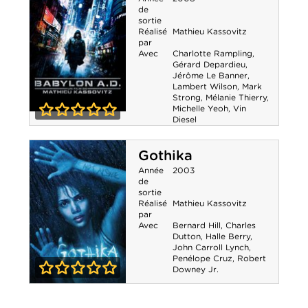
de
sortie
Réalisé
Mathieu Kassovitz
par
Avec
Charlotte Rampling
,
Gérard Depardieu
,
Jérôme Le Banner
,
Lambert Wilson
,
Mark
Strong
,
Mélanie Thierry
,
Michelle Yeoh
,
Vin
Diesel
Babylon A. D.
0-0
Gothika
Année
2003
de
sortie
Réalisé
Mathieu Kassovitz
par
Avec
Bernard Hill
,
Charles
Dutton
,
Halle Berry
,
John Carroll Lynch
,
Penélope Cruz
,
Robert
Downey Jr.
0-0
Gothika