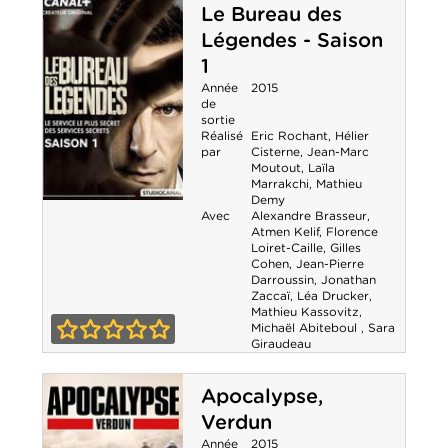
Le Bureau des
Staline
Légendes - Saison
1
Année
2015
de
sortie
Réalisé
Eric Rochant
,
Hélier
par
Cisterne
,
Jean-Marc
Moutout
,
Laïla
Marrakchi
,
Mathieu
Demy
Le Bureau des
Avec
Alexandre Brasseur
,
Atmen Kelif
,
Florence
Loiret-Caille
,
Gilles
Légendes -
Cohen
,
Jean-Pierre
Darroussin
,
Jonathan
Saison 1
Zaccaï
,
Léa Drucker
,
Mathieu Kassovitz
,
Michaël Abiteboul
,
Sara
Giraudeau
0-0
Apocalypse,
Verdun
Année
2015