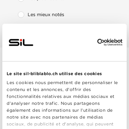
Les mieux notés
Les plus populaires
House of Cards -
Le site sil-bliblablo.ch utilise des cookies
Saison 3
Année
2015
Les cookies nous permettent de personnaliser le
de
contenu et les annonces, d'offrir des
sortie
Réalisé
Beau Willimon
,
plusieurs
fonctionnalités relatives aux médias sociaux et
par
réalisateurs
,
Robin
d'analyser notre trafic. Nous partageons
Wright
Avec
Boris McGiver
,
également des informations sur l'utilisation de
Constance Zimmer
,
notre site avec nos partenaires de médias
Joanna Going
,
Kevin
Spacey
,
Kristen
sociaux, de publicité et d'analyse, qui peuvent
House of Cards -
Connolly
,
Mahershala