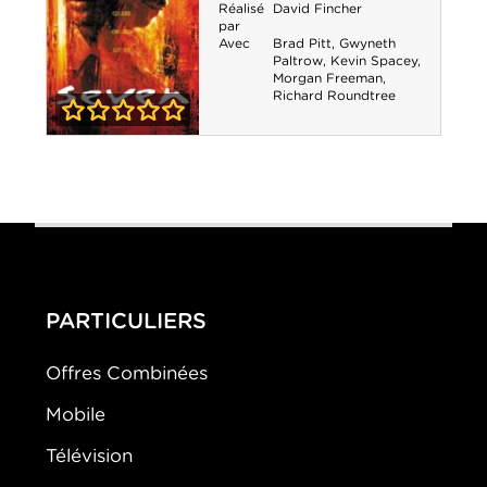
Réalisé
David Fincher
par
Avec
Brad Pitt
,
Gwyneth
Paltrow
,
Kevin Spacey
,
Morgan Freeman
,
Richard Roundtree
0-0
Seven
PARTICULIERS
Offres Combinées
Mobile
Télévision