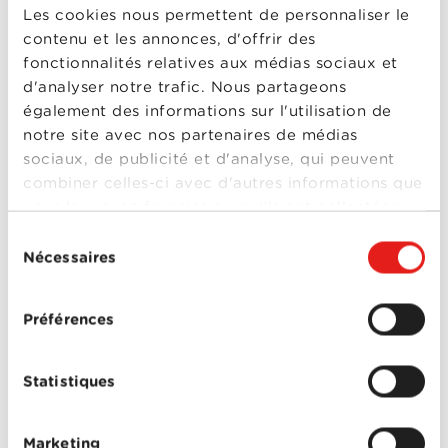
Les cookies nous permettent de personnaliser le
Johnny Knoxville
,
Kevin
Spacey
,
Michael
contenu et les annonces, d'offrir des
Shannon
,
Tate Donovan
fonctionnalités relatives aux médias sociaux et
0-0
Elvis & Nixon
d'analyser notre trafic. Nous partageons
House of Cards -
également des informations sur l'utilisation de
notre site avec nos partenaires de médias
Saison 3
sociaux, de publicité et d'analyse, qui peuvent
Année
2015
de
combiner celles-ci avec d'autres informations que
sortie
vous leur avez fournies ou qu'ils ont collectées
Réalisé
Beau Willimon
,
plusieurs
par
réalisateurs
,
Robin
lors de votre utilisation de leurs services.
Sélection
Wright
Nécessaires
Avec
Boris McGiver
,
du
Constance Zimmer
,
consentement
Joanna Going
,
Kevin
Spacey
,
Kristen
House of Cards -
Préférences
Connolly
,
Mahershala
Ali
,
Michael Kelly
,
Michel
Saison 3
Gill
,
Molly Parker
,
Robin
Wright
,
Sakina Jaffrey
,
Statistiques
Sebastian Arcelus
0-0
House of Cards -
Marketing