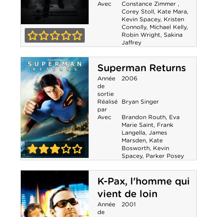
Avec
Constance Zimmer
,
Corey Stoll
,
Kate Mara
,
Kevin Spacey
,
Kristen
Connolly
,
Michael Kelly
,
House of Cards -
Robin Wright
,
Sakina
Jaffrey
Saison 1
0-0
Superman Returns
Année
2006
de
sortie
Réalisé
Bryan Singer
par
Avec
Brandon Routh
,
Eva
Marie Saint
,
Frank
Langella
,
James
Marsden
,
Kate
Bosworth
,
Kevin
Spacey
,
Parker Posey
3-0
Superman
K-Pax, l'homme qui
Returns
vient de loin
Année
2001
de