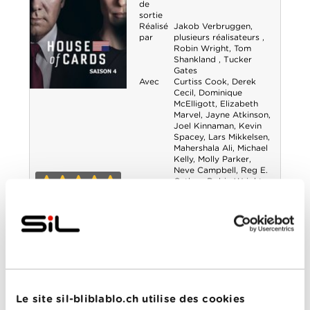
de
sortie
Réalisé
Jakob Verbruggen
,
par
plusieurs réalisateurs
,
Robin Wright
,
Tom
Shankland
,
Tucker
Gates
Avec
Curtiss Cook
,
Derek
Cecil
,
Dominique
House of Cards -
McElligott
,
Elizabeth
Marvel
,
Jayne Atkinson
,
Saison 4
Joel Kinnaman
,
Kevin
Spacey
,
Lars Mikkelsen
,
Mahershala Ali
,
Michael
Kelly
,
Molly Parker
,
Neve Campbell
,
Reg E.
Cathey
,
Robin Wright
,
Sebastian Arcelus
5-0
Elvis & Nixon
Année
2016
de
sortie
Réalisé
Liza Johnson
par
Le site sil-bliblablo.ch utilise des cookies
Avec
Alex Pettyfer
,
Colin
Hanks
,
Evan Peters
,