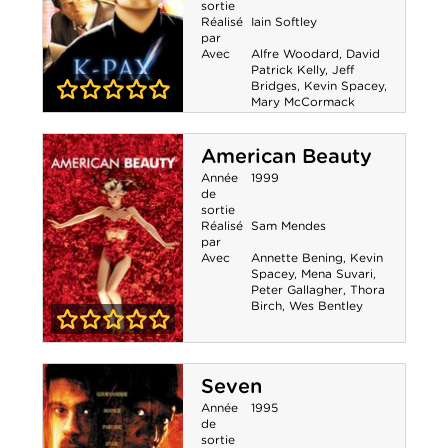
sortie
Réalisé
Iain Softley
par
Avec
Alfre Woodard
,
David
Patrick Kelly
,
Jeff
Bridges
,
Kevin Spacey
,
Mary McCormack
0-0
K-Pax, l'homme
American Beauty
qui vient de loin
Année
1999
de
sortie
Réalisé
Sam Mendes
par
Avec
Annette Bening
,
Kevin
Spacey
,
Mena Suvari
,
Peter Gallagher
,
Thora
Birch
,
Wes Bentley
0-0
American
Seven
Beauty
Année
1995
de
sortie