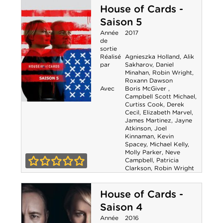
House of Cards -
Saison 5
Année
2017
de
sortie
Réalisé
Agnieszka Holland
,
Alik
par
Sakharov
,
Daniel
Minahan
,
Robin Wright
,
Roxann Dawson
Avec
Boris McGiver
,
Campbell Scott Michael
,
Curtiss Cook
,
Derek
House of Cards -
Cecil
,
Elizabeth Marvel
,
James Martinez
,
Jayne
Saison 5
Atkinson
,
Joel
Kinnaman
,
Kevin
Spacey
,
Michael Kelly
,
Molly Parker
,
Neve
Campbell
,
Patricia
Clarkson
,
Robin Wright
0-0
House of Cards -
Saison 4
Année
2016