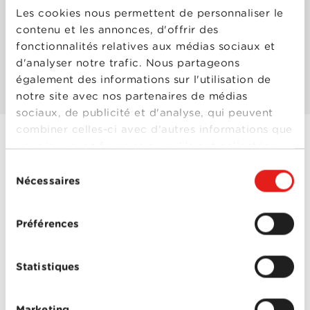
Les cookies nous permettent de personnaliser le
contenu et les annonces, d'offrir des
Les mieux notés
fonctionnalités relatives aux médias sociaux et
d'analyser notre trafic. Nous partageons
Les plus populaires
également des informations sur l'utilisation de
notre site avec nos partenaires de médias
sociaux, de publicité et d'analyse, qui peuvent
combiner celles-ci avec d'autres informations que
vous leur avez fournies ou qu'ils ont collectées
House of Cards -
lors de votre utilisation de leurs services.
Sélection
Saison 4
Nécessaires
du
Année
2016
consentement
de
sortie
Préférences
Réalisé
Jakob Verbruggen
,
par
plusieurs réalisateurs
,
Robin Wright
,
Tom
Shankland
,
Tucker
Statistiques
Gates
Avec
Curtiss Cook
,
Derek
Cecil
,
Dominique
House of Cards -
McElligott
,
Elizabeth
Marketing