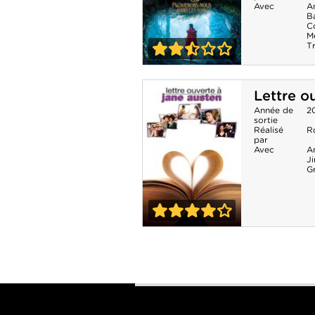
Avec
A
B
C
M
T
2-5
Into The Woods,
Lettre o
Promenons-nous
Année de
2
sortie
dans les bois
Réalisé
R
par
Avec
A
J
G
4-0
Lettre ouverte à
Jane Austen