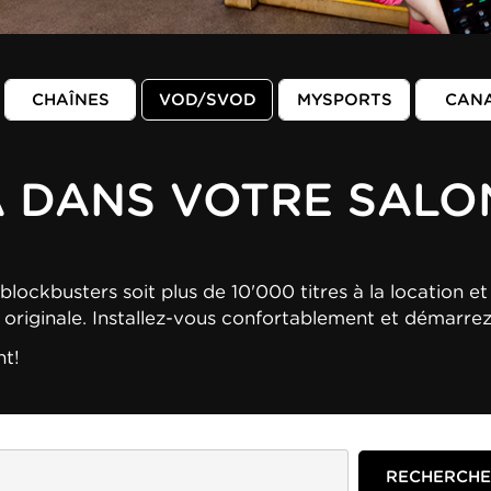
CHAÎNES
VOD/SVOD
MYSPORTS
CAN
A DANS VOTRE SALO
blockbusters soit plus de 10'000 titres à la location et 
n originale. Installez-vous confortablement et démarre
nt!