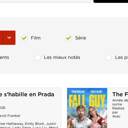
Film
Série
ents
Les mieux notés
Les p
e s'habille en Prada
The F
Année d
sortie
026
Réalisé
par
avid Frankel
Avec
nne Hathaway
,
Emily Blunt
,
Justin
heroux
,
Lady Gaga
,
Lucy Liu
,
Meryl