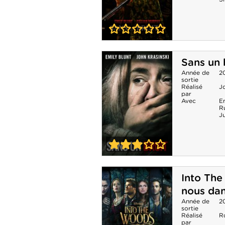
0-0
Sans un bruit 2
Sans un 
Année de
2
sortie
Réalisé
Jo
par
Avec
Em
R
J
3-0
Sans un bruit
Into Th
nous dan
Année de
2
sortie
Réalisé
R
par