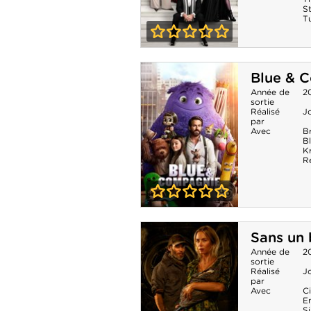
S
T
0-0
Le Diable
Blue & 
s'habille en
Année de
2
sortie
Prada 2
Réalisé
Jo
par
Avec
B
B
Kr
R
0-0
Blue &
Sans un 
Compagnie
Année de
2
sortie
Réalisé
Jo
par
Avec
Ci
Em
S