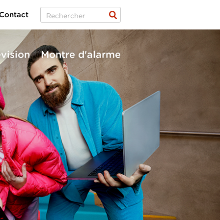
Contact
évision
Montre d'alarme