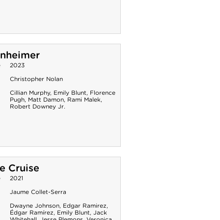
nheimer
e
2023
Christopher Nolan
Cillian Murphy
,
Emily Blunt
,
Florence
Pugh
,
Matt Damon
,
Rami Malek
,
Robert Downey Jr.
e Cruise
e
2021
Jaume Collet-Serra
Dwayne Johnson
,
Edgar Ramirez
,
Édgar Ramírez
,
Emily Blunt
,
Jack
Whitehall
,
Jesse Plemons
,
Veronica