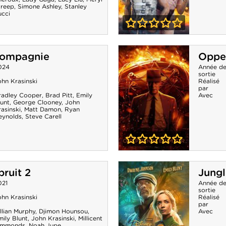
treep
,
Simone Ashley
,
Stanley
ucci
0-0
The Fall Guy
Compagnie
Oppe
024
Année d
sortie
hn Krasinski
Réalisé
par
radley Cooper
,
Brad Pitt
,
Emily
Avec
lunt
,
George Clooney
,
John
asinski
,
Matt Damon
,
Ryan
eynolds
,
Steve Carell
0-0
Oppenheimer
bruit 2
Jungl
021
Année d
sortie
hn Krasinski
Réalisé
par
llian Murphy
,
Djimon Hounsou
,
Avec
ily Blunt
,
John Krasinski
,
Millicent
immonds
,
Noah Jupe