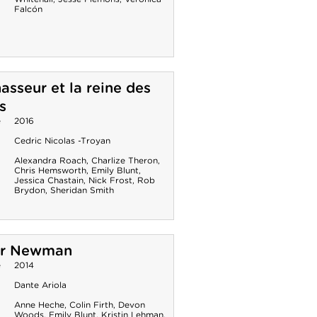
Falcón
asseur et la reine des
s
e
2016
Cedric Nicolas -Troyan
Alexandra Roach
,
Charlize Theron
,
Chris Hemsworth
,
Emily Blunt
,
Jessica Chastain
,
Nick Frost
,
Rob
Brydon
,
Sheridan Smith
ur Newman
e
2014
Dante Ariola
Anne Heche
,
Colin Firth
,
Devon
Woods
,
Emily Blunt
,
Kristin Lehman
,