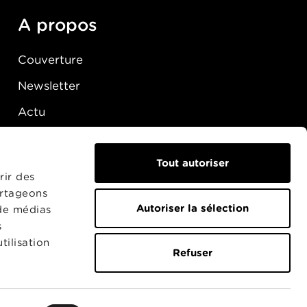
A propos
Couverture
Newsletter
Actu
Presse
Raccordement
Tout autoriser
rir des
artageons
Autoriser la sélection
 de médias
s
tilisation
Refuser