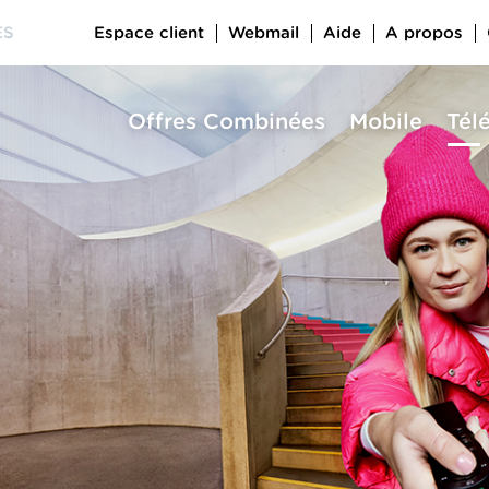
Espace client
Webmail
Aide
A propos
ES
Offres Combinées
Mobile
Tél
a