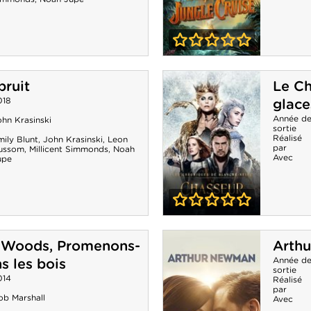
0-0
Jungle Cruise
bruit
Le Ch
018
glace
Année d
hn Krasinski
sortie
Réalisé
ily Blunt
,
John Krasinski
,
Leon
par
ussom
,
Millicent Simmonds
,
Noah
Avec
upe
0-0
Le Chasseur et
e Woods, Promenons-
Arth
la reine des
Année d
s les bois
sortie
glaces
014
Réalisé
par
ob Marshall
Avec