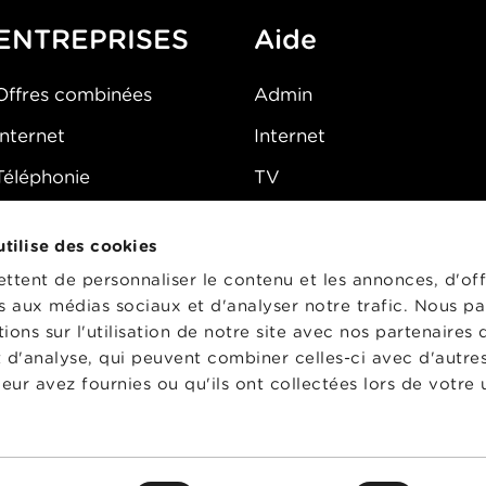
ENTREPRISES
Aide
Offres combinées
Admin
Internet
Internet
Téléphonie
TV
Mobile
Téléphone
 utilise des cookies
FAQ
E-mail
tent de personnaliser le contenu et les annonces, d'off
Fibre
es aux médias sociaux et d'analyser notre trafic. Nous p
ons sur l'utilisation de notre site avec nos partenaires
Sécurité
t d'analyse, qui peuvent combiner celles-ci avec d'autre
État du réseau
eur avez fournies ou qu'ils ont collectées lors de votre u
CG