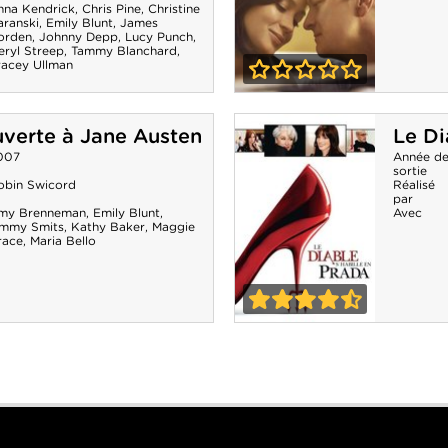
nna Kendrick
,
Chris Pine
,
Christine
aranski
,
Emily Blunt
,
James
orden
,
Johnny Depp
,
Lucy Punch
,
eryl Streep
,
Tammy Blanchard
,
racey Ullman
0-0
Arthur Newman
uverte à Jane Austen
Le Di
007
Année d
sortie
obin Swicord
Réalisé
par
my Brenneman
,
Emily Blunt
,
Avec
immy Smits
,
Kathy Baker
,
Maggie
race
,
Maria Bello
4-5
Le Diable
s'habille en
Prada