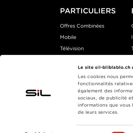
PARTICULIERS
Offres Combinées
Mobile
Télévision
Montre d'alarme
Le site sil-bliblablo.ch
Les cookies nous permet
fonctionnalités relativ
également des informati
sociaux, de publicité e
informations que vous l
de leurs services.
Sélection