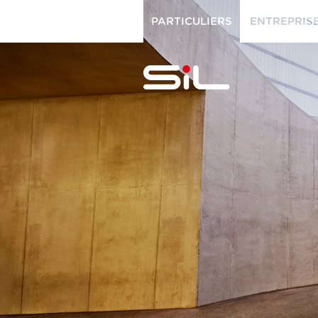
PARTICULIERS
ENTREPRIS
PARTICULIERS
ENTREPRISES
SiL
multimédi