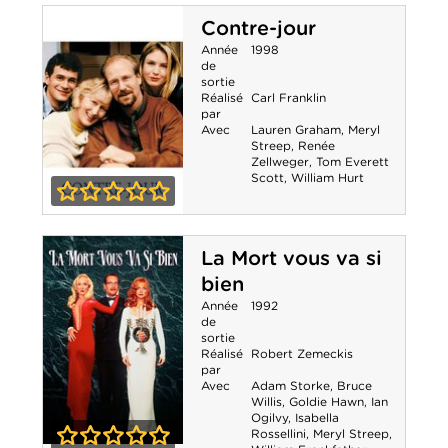
s'habille en
Contre-jour
Prada
Année
1998
de
sortie
Réalisé
Carl Franklin
par
Avec
Lauren Graham
,
Meryl
Streep
,
Renée
Zellweger
,
Tom Everett
Scott
,
William Hurt
0-0
Contre-jour
La Mort vous va si
bien
Année
1992
de
sortie
Réalisé
Robert Zemeckis
par
Avec
Adam Storke
,
Bruce
Willis
,
Goldie Hawn
,
Ian
Ogilvy
,
Isabella
Rossellini
,
Meryl Streep
,