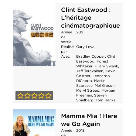
s'habille en
Clint Eastwood :
L'héritage
Prada 2
cinématographique
Année
2021
de
sortie
Réalisé
Gary Leva
par
Avec
Bradley Cooper
,
Clint
Eastwood
,
Forest
Whitaker
,
Hilary Swank
,
Clint Eastwood :
Jeff Teravainen
,
Kevin
Costner
,
Leonardo
DiCaprio
,
Martin
L'héritage
Scorsese
,
Mel Gibson
,
Meryl Streep
,
Morgan
cinématographique
Freeman
,
Steven
Spielberg
,
Tom Hanks
0-0
Mamma Mia ! Here
we Go Again
Année
2018
de