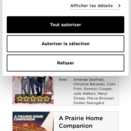
Réalisé
Phyllida Lloyd
Afficher les détails
par
Avec
Alexandra Roach
,
Harry
Lloyd
,
Iain Glen
,
Jim
Broadbent
,
Meryl
Tout autoriser
Streep
,
Phoebe Waller-
Bridge
,
Susan Brown
3-5
La Dame de fer
Autoriser la sélection
Mamma Mia !
Année
2008
de
Refuser
sortie
Réalisé
Phyllida Lloyd
par
Avec
Amanda Seyfried
,
Christine Baranski
,
Colin
Firth
,
Dominic Cooper
,
Julie Walters
,
Meryl
Streep
,
Pierce Brosnan
,
Stellan Skarsgård
0-0
Mamma Mia !
A Prairie Home
Companion