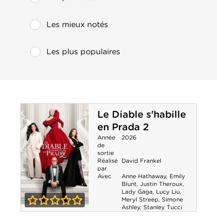
Les mieux notés
Les plus populaires
Le Diable s'habille
en Prada 2
Année
2026
de
sortie
Réalisé
David Frankel
par
Avec
Anne Hathaway
,
Emily
Blunt
,
Justin Theroux
,
Lady Gaga
,
Lucy Liu
,
Meryl Streep
,
Simone
Ashley
,
Stanley Tucci
Le Diable
0-0