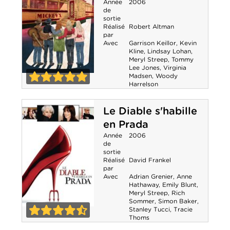
Année
2006
de
sortie
Réalisé
Robert Altman
par
Avec
Garrison Keillor
,
Kevin
Kline
,
Lindsay Lohan
,
Meryl Streep
,
Tommy
Lee Jones
,
Virginia
Madsen
,
Woody
A Prairie Home
Harrelson
5-0
Companion
Le Diable s'habille
en Prada
Année
2006
de
sortie
Réalisé
David Frankel
par
Avec
Adrian Grenier
,
Anne
Hathaway
,
Emily Blunt
,
Meryl Streep
,
Rich
Sommer
,
Simon Baker
,
Stanley Tucci
,
Tracie
Le Diable
Thoms
4-5