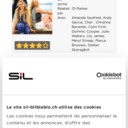
sortie
Réalisé
Ol Parker
par
Avec
Amanda Seyfried
,
Andy
Garcia
,
Cher
,
Christine
Baranski
,
Colin Firth
,
Dominic Cooper
,
Julie
Walters
,
Lily James
,
Mamma Mia !
Meryl Streep
,
Pierce
Brosnan
,
Stellan
Here we Go
Skarsgård
4-0
Again
Big Little Lies -
Saison 2
Année
2018
de
sortie
Réalisé
Andrea Arnold
par
Avec
Adam Scott
,
James
Tupper
,
Jeffrey
Le site sil-bliblablo.ch utilise des cookies
Nordling
,
Kathryn
Newton
,
Laura Dern
,
Les cookies nous permettent de personnaliser le
Meryl Streep
,
Nicole
Big Little Lies -
contenu et les annonces, d'offrir des
Kidman
,
Reese