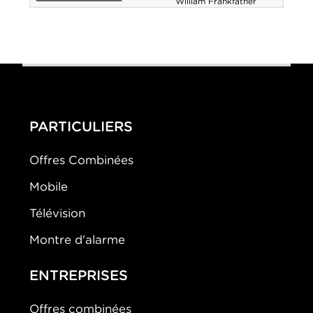
William Frankfather
La Mort vous va
0-0
si bien
PARTICULIERS
Offres Combinées
Mobile
Télévision
Montre d'alarme
ENTREPRISES
Offres combinées