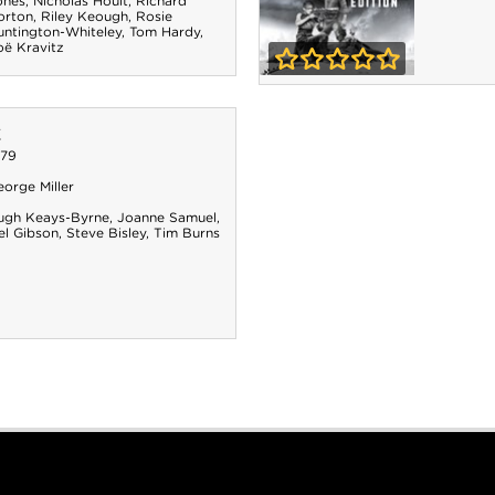
ones
,
Nicholas Hoult
,
Richard
orton
,
Riley Keough
,
Rosie
untington-Whiteley
,
Tom Hardy
,
oë Kravitz
Mad Max : Fury
0-0
x
Road - Black &
979
Chrome
orge Miller
ugh Keays-Byrne
,
Joanne Samuel
,
el Gibson
,
Steve Bisley
,
Tim Burns