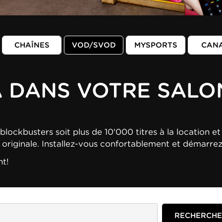
CHAÎNES
VOD/SVOD
MYSPORTS
CAN
A DANS VOTRE SALO
blockbusters soit plus de 10'000 titres à la location et 
n originale. Installez-vous confortablement et démarre
nt!