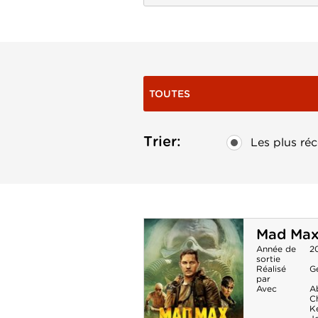
TOUTES
Trier:
Les plus réc
Mad Max
Année de
2
sortie
Réalisé
Ge
par
Avec
A
C
K