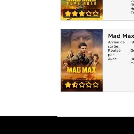
J
N
H
Z
3-0
Mad Max : Fury
Mad Ma
Road
Année de
1
sortie
Réalisé
Ge
par
Avec
H
M
1-5
Mad Max