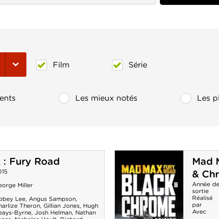
Film
Série
ents
Les mieux notés
Les p
 : Fury Road
Mad M
015
& Ch
Année d
orge Miller
sortie
Réalisé
bbey Lee
,
Angus Sampson
,
par
harlize Theron
,
Gillian Jones
,
Hugh
Avec
eays-Byrne
,
Josh Helman
,
Nathan