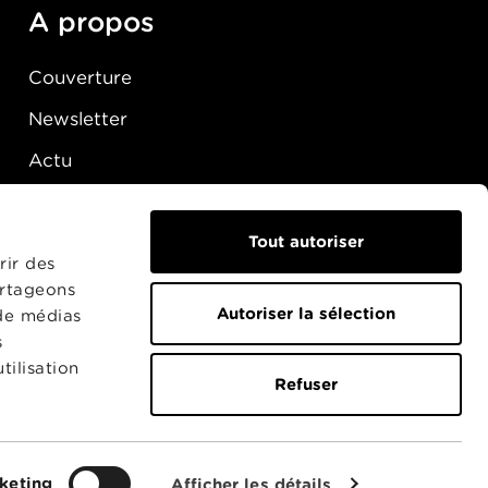
A propos
Couverture
Newsletter
Actu
Presse
Raccordement
Tout autoriser
rir des
artageons
Autoriser la sélection
 de médias
s
tilisation
Refuser
keting
Afficher les détails