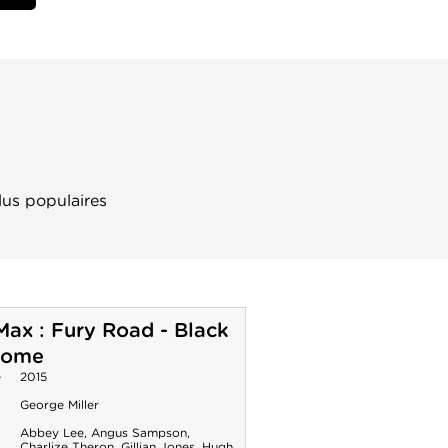
lus populaires
ax : Fury Road - Black
rome
e
2015
George Miller
Abbey Lee
,
Angus Sampson
,
Charlize Theron
,
Gillian Jones
,
Hugh