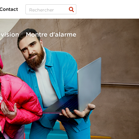
Contact
évision
Montre d'alarme