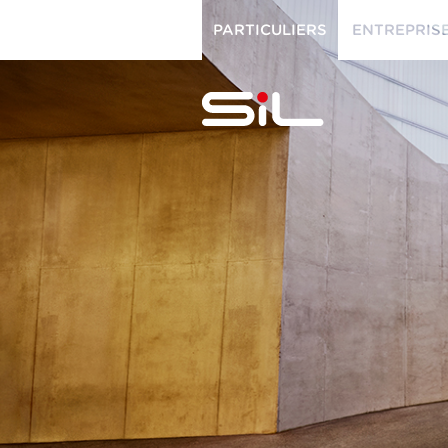
PARTICULIERS
ENTREPRIS
PARTICULIERS
ENTREPRISES
SiL
multimédi