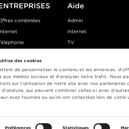
ENTREPRISES
Aide
Offres combinées
Admin
Internet
Internet
Téléphonie
TV
Mobile
Téléphone
 utilise des cookies
FAQ
E-mail
tent de personnaliser le contenu et les annonces, d'off
Fibre
es aux médias sociaux et d'analyser notre trafic. Nous p
ons sur l'utilisation de notre site avec nos partenaires
Sécurité
t d'analyse, qui peuvent combiner celles-ci avec d'autre
État du réseau
eur avez fournies ou qu'ils ont collectées lors de votre u
CG
Préférences
Statistiques
Mar