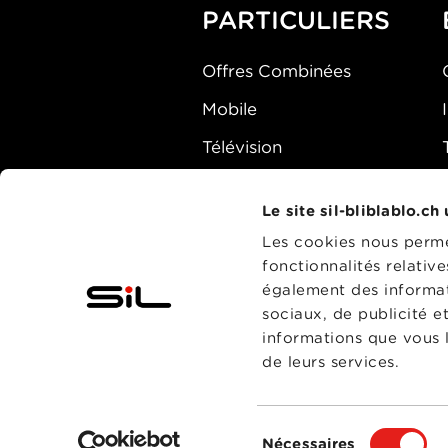
PARTICULIERS
Offres Combinées
Mobile
Télévision
Montre d'alarme
Le site sil-bliblablo.ch
Les cookies nous permet
fonctionnalités relativ
également des informati
sociaux, de publicité e
informations que vous l
de leurs services.
Sélection
Nécessaires