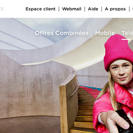
Espace client
Webmail
Aide
A propos
ES
Offres Combinées
Mobile
Tél
a