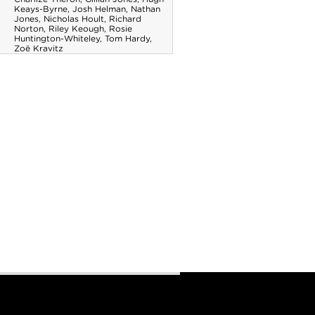
Keays-Byrne
,
Josh Helman
,
Nathan
Jones
,
Nicholas Hoult
,
Richard
Norton
,
Riley Keough
,
Rosie
Huntington-Whiteley
,
Tom Hardy
,
Zoë Kravitz