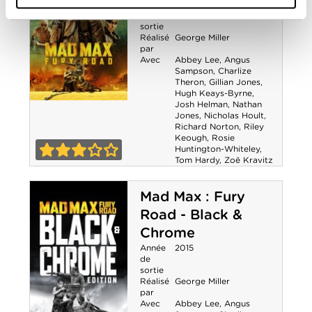
Année
2015
de
sortie
Réalisé
George Miller
par
Avec
Abbey Lee
,
Angus
Sampson
,
Charlize
Theron
,
Gillian Jones
,
Hugh Keays-Byrne
,
Josh Helman
,
Nathan
Mad Max : Fury
Jones
,
Nicholas Hoult
,
Richard Norton
,
Riley
Road
Keough
,
Rosie
Huntington-Whiteley
,
Tom Hardy
,
Zoë Kravitz
3-0
Mad Max : Fury
Road - Black &
Chrome
Année
2015
de
sortie
Réalisé
George Miller
par
Avec
Abbey Lee
,
Angus