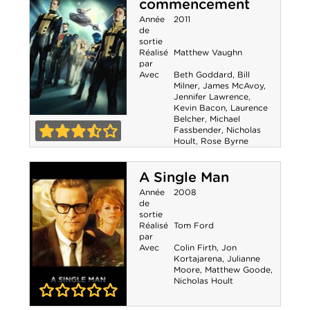
commencement
Année
2011
de
sortie
Réalisé
Matthew Vaughn
par
Avec
Beth Goddard
,
Bill
Milner
,
James McAvoy
,
Jennifer Lawrence
,
Kevin Bacon
,
Laurence
Belcher
,
Michael
X-Men : Le
Fassbender
,
Nicholas
Hoult
,
Rose Byrne
commencement
3-5
A Single Man
Année
2008
de
sortie
Réalisé
Tom Ford
par
Avec
Colin Firth
,
Jon
Kortajarena
,
Julianne
Moore
,
Matthew Goode
,
Nicholas Hoult