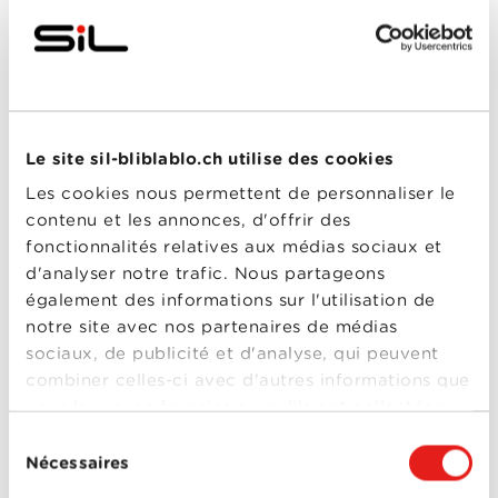
0-0
Le Menu
X-Men : Dark
Phoenix
Année
2019
de
sortie
Le site sil-bliblablo.ch utilise des cookies
Réalisé
Simon Kinberg
par
Les cookies nous permettent de personnaliser le
Avec
Alexandra Shipp
,
James
contenu et les annonces, d'offrir des
McAvoy
,
Jennifer
Lawrence
,
Jessica
fonctionnalités relatives aux médias sociaux et
Chastain
,
Michael
d'analyser notre trafic. Nous partageons
Fassbender
,
Nicholas
X-Men : Dark
Hoult
,
Sophie Turner
,
également des informations sur l'utilisation de
Tye Sheridan
Phoenix
notre site avec nos partenaires de médias
0-0
sociaux, de publicité et d'analyse, qui peuvent
La Favorite
combiner celles-ci avec d'autres informations que
Année
2018
vous leur avez fournies ou qu'ils ont collectées
de
sortie
lors de votre utilisation de leurs services.
Sélection
Réalisé
Yorgos Lanthimos
Nécessaires
par
du
Avec
Emma Stone
,
Faye
consentement