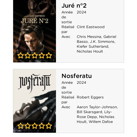
Juré n°2
Année
2024
de
sortie
Réalisé
Clint Eastwood
par
Avec
Chris Messina
,
Gabriel
Basso
,
J.K. Simmons
,
Kiefer Sutherland
,
Nicholas Hoult
0-0
Juré n°2
Nosferatu
Année
2024
de
sortie
Réalisé
Robert Eggers
par
Avec
Aaron Taylor-Johnson
,
Bill Skarsgard
,
Lily-
Rose Depp
,
Nicholas
Hoult
,
Willem Dafoe
0-0