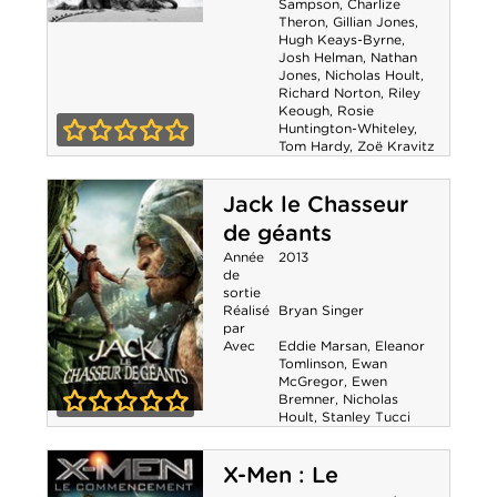
Sampson
,
Charlize
Theron
,
Gillian Jones
,
Mad Max : Fury
Hugh Keays-Byrne
,
Josh Helman
,
Nathan
Jones
,
Nicholas Hoult
,
Road - Black &
Richard Norton
,
Riley
Keough
,
Rosie
Chrome
Huntington-Whiteley
,
Tom Hardy
,
Zoë Kravitz
0-0
Jack le Chasseur
de géants
Année
2013
de
sortie
Réalisé
Bryan Singer
par
Avec
Eddie Marsan
,
Eleanor
Tomlinson
,
Ewan
McGregor
,
Ewen
Bremner
,
Nicholas
Hoult
,
Stanley Tucci
Jack le Chasseur
0-0
de géants
X-Men : Le