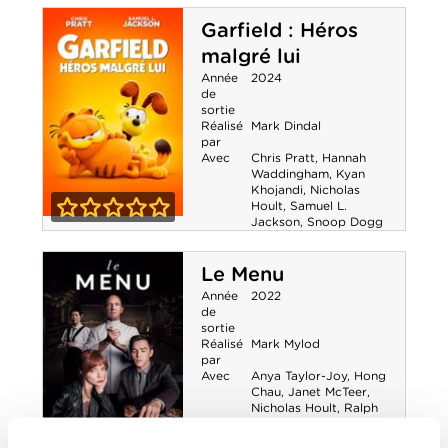
Nosferatu
Garfield : Héros
malgré lui
Année
2024
de
sortie
Réalisé
Mark Dindal
par
Avec
Chris Pratt
,
Hannah
Waddingham
,
Kyan
Khojandi
,
Nicholas
Hoult
,
Samuel L.
Jackson
,
Snoop Dogg
Garfield : Héros
0-0
malgré lui
Le Menu
Année
2022
de
sortie
Réalisé
Mark Mylod
par
Avec
Anya Taylor-Joy
,
Hong
Chau
,
Janet McTeer
,
Nicholas Hoult
,
Ralph
Fiennes