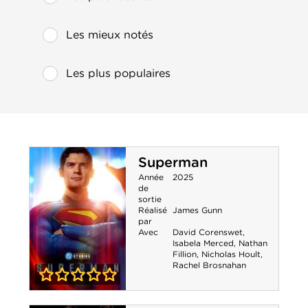
Les mieux notés
Les plus populaires
Superman
Année
2025
de
sortie
Réalisé
James Gunn
par
Avec
David Corenswet
,
Isabela Merced
,
Nathan
Fillion
,
Nicholas Hoult
,
Rachel Brosnahan
0-0
Superman