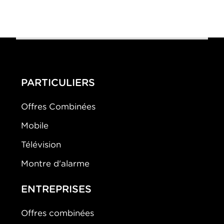
0-0
A Single Man
PARTICULIERS
Offres Combinées
Mobile
Télévision
Montre d'alarme
ENTREPRISES
Offres combinées