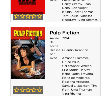
Henry Czerny
,
Jean
Reno
,
Jon Voight
,
Kristin Scott Thomas
,
Tom Cruise
,
Vanessa
Mission :
Redgrave
,
Ving Rhames
0-0
Impossible
Pulp Fiction
Année
1994
de
sortie
Réalisé
Quentin Tarantino
par
Avec
Amanda Plummer
,
Bruce Willis
,
Christopher Walken
,
Eric Stoltz
,
Harvey
Keitel
,
John Travolta
,
Maria de Medeiros
,
Rosanna Arquette
,
Pulp Fiction
Samuel L. Jackson
,
Tim
Roth
,
Uma Thurman
,
Ving Rhames
0-0