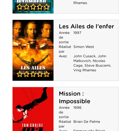
Rhames
0-0
A tombeau
Les Ailes de l'enfer
ouvert
Année
1997
de
sortie
Réalisé
Simon West
par
Avec
John Cusack
,
John
Malkovich
,
Nicolas
Cage
,
Steve Buscemi
,
Ving Rhames
0-0
Les Ailes de
Mission :
l'enfer
Impossible
Année
1996
de
sortie
Réalisé
Brian De Palma
par
Avec
Emmanuelle Béart
,