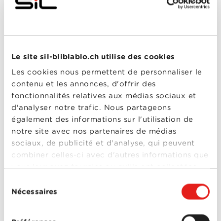
de
sortie
Réalisé
Christopher McQuarrie
par
Avec
Alec Baldwin
,
Jens
Hultén
,
Jeremy Renner
,
Jingchu Zhang
,
Le site sil-bliblablo.ch utilise des cookies
Mission :
Rebecca Ferguson
,
Sean Harris
,
Simon
Les cookies nous permettent de personnaliser le
McBurney
,
Simon Pegg
,
Impossible -
Tom Cruise
,
Tom
contenu et les annonces, d'offrir des
Hollander
,
Ving Rhames
Rogue Nation
fonctionnalités relatives aux médias sociaux et
4-5
d'analyser notre trafic. Nous partageons
Force of Execution
également des informations sur l'utilisation de
Année
2013
notre site avec nos partenaires de médias
de
sortie
sociaux, de publicité et d'analyse, qui peuvent
Réalisé
Keoni Waxman
combiner celles-ci avec d'autres informations que
par
Avec
Bren Foster
,
Danny
vous leur avez fournies ou qu'ils ont collectées
Trejo
,
Noel Gugliemi
,
lors de votre utilisation de leurs services.
Sélection
Sarah Minnich
,
Steven
Seagal
,
Ving Rhames
Nécessaires
du
consentement
0-0
Force of