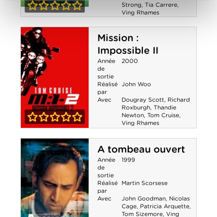
Strong
,
Tia Carrere
,
Ving Rhames
Leroy & Stitch
0-0
Mission :
Impossible II
Année
2000
de
sortie
Réalisé
John Woo
par
Avec
Dougray Scott
,
Richard
Roxburgh
,
Thandie
Newton
,
Tom Cruise
,
Ving Rhames
0-0
Mission :
A tombeau ouvert
Impossible II
Année
1999
de
sortie
Réalisé
Martin Scorsese
par
Avec
John Goodman
,
Nicolas
Cage
,
Patricia Arquette
,
Tom Sizemore
,
Ving