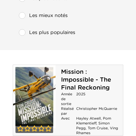
Les mieux notés
Les plus populaires
Mission :
Impossible - The
Final Reckoning
Année
2025
de
sortie
Réalisé
Christopher McQuarrie
par
Avec
Hayley Atwell
,
Pom
Klementieff
,
Simon
Pegg
,
Tom Cruise
,
Ving
Mission :
Rhames