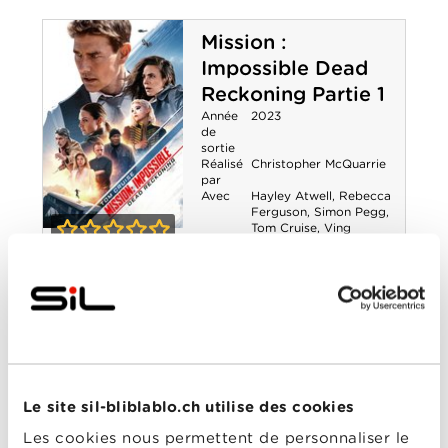
0-0
Impossible - The
Mission :
Final Reckoning
Impossible Dead
Reckoning Partie 1
Année
2023
de
sortie
Réalisé
Christopher McQuarrie
par
Avec
Hayley Atwell
,
Rebecca
Ferguson
,
Simon Pegg
,
Tom Cruise
,
Ving
Mission :
Rhames
0-0
Impossible Dead
The Undeclared
Reckoning
War - Saison 1
Année
2022
Partie 1
de
sortie
Réalisé
Peter Kosminsky
Le site sil-bliblablo.ch utilise des cookies
par
Avec
Adrian Lester
,
German
Les cookies nous permettent de personnaliser le
Segal
,
Hannah Khalique-