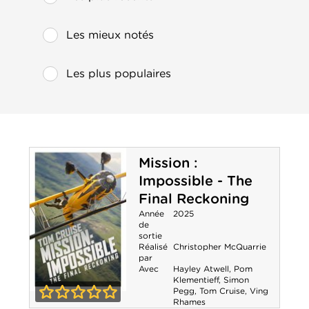
Les mieux notés
Les plus populaires
Mission :
Impossible - The
Final Reckoning
Année
2025
de
sortie
Réalisé
Christopher McQuarrie
par
Avec
Hayley Atwell
,
Pom
Klementieff
,
Simon
Pegg
,
Tom Cruise
,
Ving
Mission :
Rhames