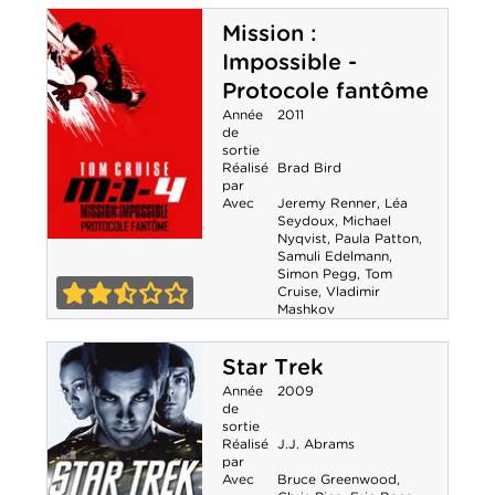
Mission :
Impossible -
Protocole fantôme
Année
2011
de
sortie
Réalisé
Brad Bird
par
Avec
Jeremy Renner
,
Léa
Seydoux
,
Michael
Nyqvist
,
Paula Patton
,
Mission :
Samuli Edelmann
,
Simon Pegg
,
Tom
Cruise
,
Vladimir
Impossible -
Mashkov
2-5
Protocole
Star Trek
fantôme
Année
2009
de
sortie
Réalisé
J.J. Abrams
par
Avec
Bruce Greenwood
,