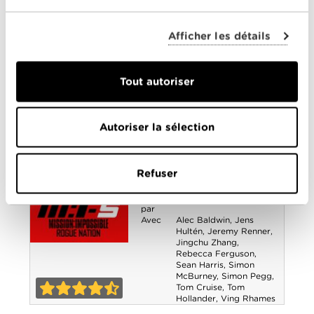
Réalisé
Justin Lin
par
Avec
Anton Yelchin
,
Chris
Afficher les détails
Pine
,
Idris Elba
,
Karl
Urban
,
Simon Pegg
,
Sofia Boutella
,
Zachary
Quinto
,
Zoe Saldana
Tout autoriser
Star Trek Sans
0-0
Limites
Mission :
Autoriser la sélection
Impossible - Rogue
Nation
Année
2015
Refuser
de
sortie
Réalisé
Christopher McQuarrie
par
Avec
Alec Baldwin
,
Jens
Hultén
,
Jeremy Renner
,
Jingchu Zhang
,
Mission :
Rebecca Ferguson
,
Sean Harris
,
Simon
McBurney
,
Simon Pegg
,
Impossible -
Tom Cruise
,
Tom
Hollander
,
Ving Rhames
Rogue Nation
4-5