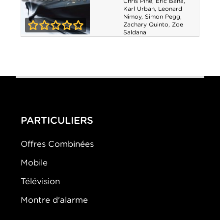
Chris Pine
,
Eric Bana
,
Karl Urban
,
Leonard
Nimoy
,
Simon Pegg
,
Zachary Quinto
,
Zoe
Saldana
0-0
Star Trek
PARTICULIERS
Offres Combinées
Mobile
Télévision
Montre d'alarme