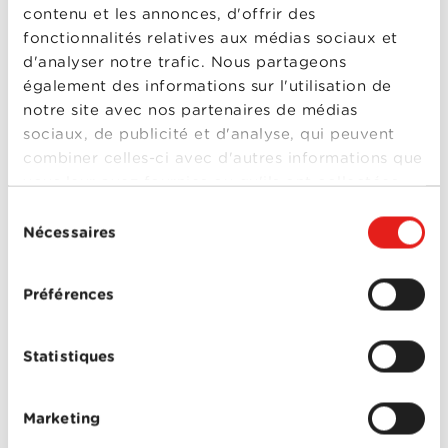
Brown
,
Mark Rylance
,
contenu et les annonces, d'offrir des
Simon Pegg
fonctionnalités relatives aux médias sociaux et
0-0
The Undeclared
d'analyser notre trafic. Nous partageons
Mission :
War - Saison 1
également des informations sur l'utilisation de
Impossible -
notre site avec nos partenaires de médias
Fallout
sociaux, de publicité et d'analyse, qui peuvent
Année
2018
combiner celles-ci avec d'autres informations que
de
vous leur avez fournies ou qu'ils ont collectées
sortie
Réalisé
Christopher McQuarrie
lors de votre utilisation de leurs services.
Sélection
par
Nécessaires
Avec
Henry Cavill
,
Michelle
du
Monaghan
,
Rebecca
consentement
Ferguson
,
Sean Harris
,
Mission :
Simon Pegg
,
Tom
Préférences
Cruise
,
Vanessa Kirby
,
Ving Rhames
Impossible -
0-0
Fallout
Statistiques
Star Trek Sans
Limites
Année
2016
Marketing
de
sortie