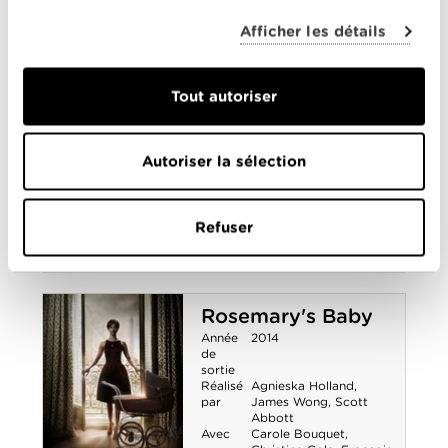
Sofia Boutella
,
Zachary
Quinto
,
Zoe Saldana
Star Trek Sans
Afficher les détails
0-0
Limites
Les Gardiens de la
Galaxie
Tout autoriser
Année
2014
de
sortie
Autoriser la sélection
Réalisé
James Gunn
par
Avec
Benicio Del Toro
,
Chris
Pratt
,
Dave Bautista
,
Refuser
Glenn Close
,
John C.
Reilly
,
Karen Gillan
,
Lee
Pace
,
Zoe Saldana
Les Gardiens de
3-0
la Galaxie
Rosemary's Baby
Année
2014
de
sortie
Réalisé
Agnieska Holland
,
par
James Wong
,
Scott
Abbott
Avec
Carole Bouquet
,