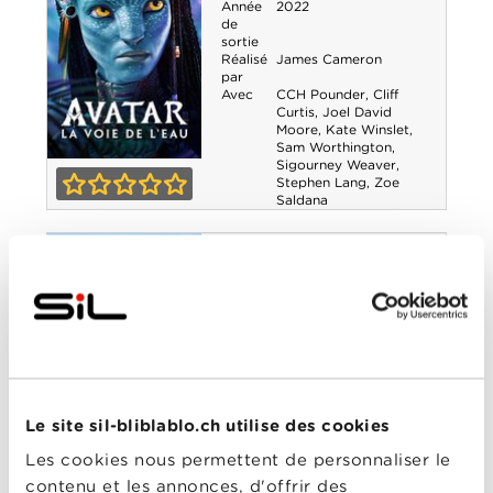
Année
2022
de
sortie
Réalisé
James Cameron
par
Avec
CCH Pounder
,
Cliff
Curtis
,
Joel David
Moore
,
Kate Winslet
,
Sam Worthington
,
Sigourney Weaver
,
Avatar : La Voie
Stephen Lang
,
Zoe
Saldana
de l'eau
0-0
Vivo
Année
2021
de
sortie
Réalisé
Brandon Jeffords
,
Kirk
par
DeMicco
Avec
Brian Tyree Henry
,
Gloria Estefan
,
Lin-
Manuel Miranda
,
Ynairaly Simo
,
Zoe
Le site sil-bliblablo.ch utilise des cookies
Saldana
Les cookies nous permettent de personnaliser le
0-0
Vivo
contenu et les annonces, d'offrir des