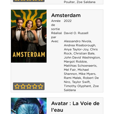
Les Gardiens de
Poulter
,
Zoe Saldana
0-0
la Galaxie 3
Amsterdam
Année
2022
de
sortie
Réalisé
David O. Russell
par
Avec
Alessandro Nivola
,
Andrea Riseborough
,
Anya Taylor-Joy
,
Chris
Rock
,
Christian Bale
,
John David Washington
,
Margot Robbie
,
Matthias Schoenaerts
,
Amsterdam
Mel Fair
,
Michael
Shannon
,
Mike Myers
,
Rami Malek
,
Robert De
Niro
,
Taylor Swift
,
Timothy Olyphant
,
Zoe
Saldana
0-0
Avatar : La Voie de
l'eau