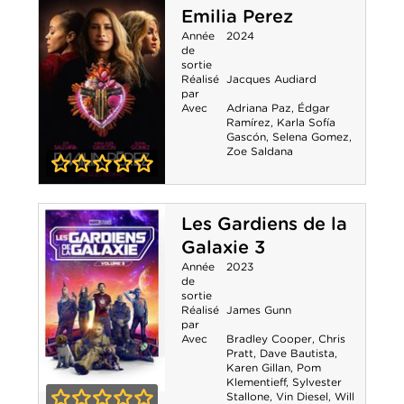
Emilia Perez
et de Cendres
Année
2024
de
sortie
Réalisé
Jacques Audiard
par
Avec
Adriana Paz
,
Édgar
Ramírez
,
Karla Sofía
Gascón
,
Selena Gomez
,
Zoe Saldana
0-0
Emilia Perez
Les Gardiens de la
Galaxie 3
Année
2023
de
sortie
Réalisé
James Gunn
par
Avec
Bradley Cooper
,
Chris
Pratt
,
Dave Bautista
,
Karen Gillan
,
Pom
Klementieff
,
Sylvester
Stallone
,
Vin Diesel
,
Will