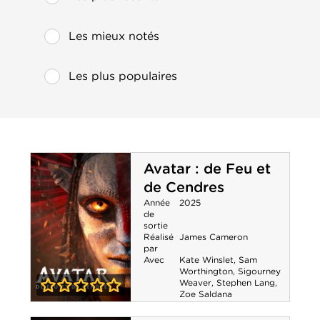
Les mieux notés
Les plus populaires
Avatar : de Feu et
de Cendres
Année
2025
de
sortie
Réalisé
James Cameron
par
Avec
Kate Winslet
,
Sam
Worthington
,
Sigourney
Weaver
,
Stephen Lang
,
Zoe Saldana
0-0
Avatar : de Feu