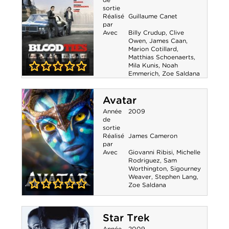
sortie
Réalisé
Guillaume Canet
par
Avec
Billy Crudup
,
Clive
Owen
,
James Caan
,
Marion Cotillard
,
Matthias Schoenaerts
,
Mila Kunis
,
Noah
Emmerich
,
Zoe Saldana
0-0
Blood Ties
Avatar
Année
2009
de
sortie
Réalisé
James Cameron
par
Avec
Giovanni Ribisi
,
Michelle
Rodriguez
,
Sam
Worthington
,
Sigourney
Weaver
,
Stephen Lang
,
Zoe Saldana
0-0
Avatar
Star Trek
Année
2009