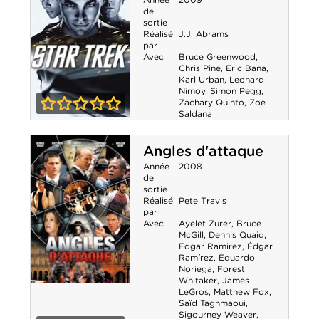
de
sortie
Réalisé
J.J. Abrams
par
Avec
Bruce Greenwood
,
Chris Pine
,
Eric Bana
,
Karl Urban
,
Leonard
Nimoy
,
Simon Pegg
,
Zachary Quinto
,
Zoe
Saldana
0-0
Star Trek
Angles d'attaque
Année
2008
de
sortie
Réalisé
Pete Travis
par
Avec
Ayelet Zurer
,
Bruce
McGill
,
Dennis Quaid
,
Edgar Ramirez
,
Édgar
Ramírez
,
Eduardo
Noriega
,
Forest
Whitaker
,
James
LeGros
,
Matthew Fox
,
Angles
Saïd Taghmaoui
,
Sigourney Weaver
,