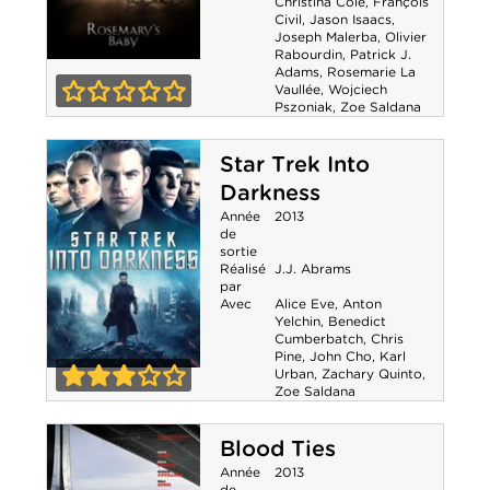
Christina Cole
,
François
Civil
,
Jason Isaacs
,
Joseph Malerba
,
Olivier
Rabourdin
,
Patrick J.
Adams
,
Rosemarie La
Rosemary's
Vaullée
,
Wojciech
Pszoniak
,
Zoe Saldana
Baby
0-0
Star Trek Into
Darkness
Année
2013
de
sortie
Réalisé
J.J. Abrams
par
Avec
Alice Eve
,
Anton
Yelchin
,
Benedict
Cumberbatch
,
Chris
Pine
,
John Cho
,
Karl
Urban
,
Zachary Quinto
,
Star Trek Into
Zoe Saldana
3-0
Darkness
Blood Ties
Année
2013
de