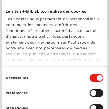
Le site sil-bliblablo.ch utilise des cookies
Les mieux notés
Les cookies nous permettent de personnaliser le
contenu et les annonces, d'offrir des
Les plus populaires
fonctionnalités relatives aux médias sociaux et
d'analyser notre trafic. Nous partageons
également des informations sur l'utilisation de
notre site avec nos partenaires de médias
sociaux, de publicité et d'analyse, qui peuvent
Avatar : La Voie de
combiner celles-ci avec d'autres informations que
l'eau
vous leur avez fournies ou qu'ils ont collectées
Année
2022
lors de votre utilisation de leurs services.
Sélection
de
sortie
Nécessaires
du
Réalisé
James Cameron
consentement
par
Avec
CCH Pounder
,
Cliff
Curtis
,
Joel David
Préférences
Moore
,
Kate Winslet
,
Sam Worthington
,
Sigourney Weaver
,
Avatar : La Voie
Statistiques
Stephen Lang
,
Zoe