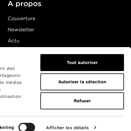
A propos
Couverture
Newsletter
Actu
Presse
Raccordement
Tout autoriser
rir des
artageons
Autoriser la sélection
 de médias
s
tilisation
Refuser
keting
Afficher les détails