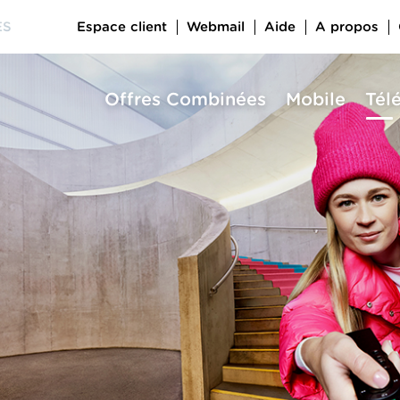
Espace client
Webmail
Aide
A propos
ES
Offres Combinées
Mobile
Tél
a