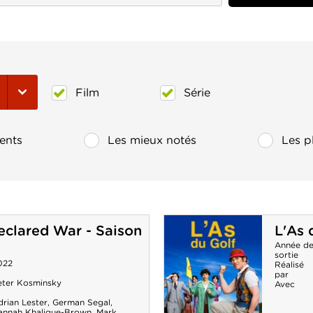
Film
Série
ents
Les mieux notés
Les p
clared War - Saison
L'As 
Année d
sortie
022
Réalisé
par
eter Kosminsky
Avec
rian Lester
,
German Segal
,
annah Khalique-Brown
,
Mark