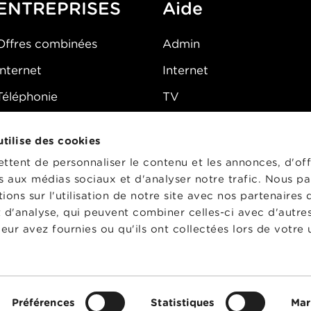
ENTREPRISES
Aide
Offres combinées
Admin
Internet
Internet
Téléphonie
TV
Mobile
Téléphone
 utilise des cookies
FAQ
E-mail
tent de personnaliser le contenu et les annonces, d'off
Fibre
es aux médias sociaux et d'analyser notre trafic. Nous p
ons sur l'utilisation de notre site avec nos partenaires
Sécurité
t d'analyse, qui peuvent combiner celles-ci avec d'autre
État du réseau
eur avez fournies ou qu'ils ont collectées lors de votre u
CG
Préférences
Statistiques
Mar