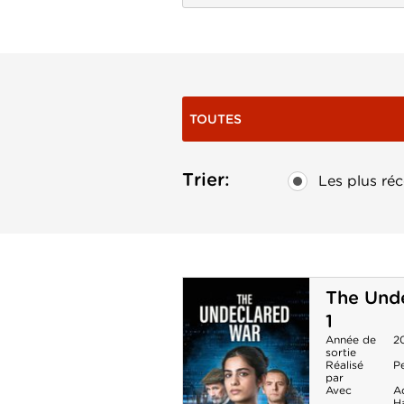
TOUTES
Trier:
Les plus réc
The Unde
1
Année de
2
sortie
Réalisé
P
par
Avec
Ad
H