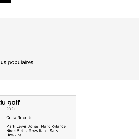
lus populaires
du golf
e
2021
Craig Roberts
Mark Lewis Jones
,
Mark Rylance
,
Nigel Betts
,
Rhys Ifans
,
Sally
Hawkins