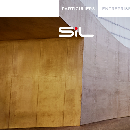
PARTICULIERS
ENTREPRIS
PARTICULIERS
ENTREPRISES
SiL
multimédi