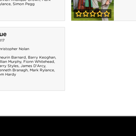
ylance
,
Simon Pegg
0-0
L'As du golf
ue
017
hristopher Nolan
neurin Barnard
,
Barry Keoghan
,
llian Murphy
,
Fionn Whitehead
,
rry Styles
,
James D'Arcy
,
enneth Branagh
,
Mark Rylance
,
om Hardy