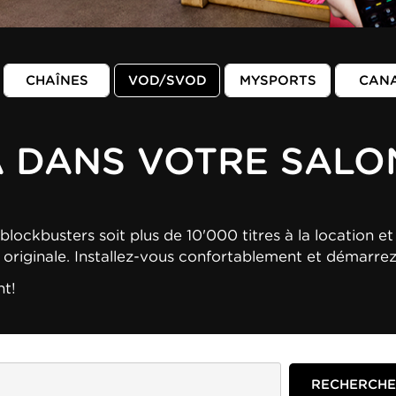
CHAÎNES
VOD/SVOD
MYSPORTS
CAN
A DANS VOTRE SALO
blockbusters soit plus de 10'000 titres à la location et 
n originale. Installez-vous confortablement et démarre
nt!