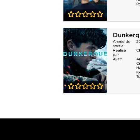
R
0-0
The Undeclared
Dunkerq
War - Saison 1
Année de
2
sortie
Réalisé
C
par
Avec
A
Ci
Ha
K
T
0-0
Dunkerque