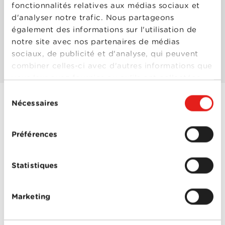
fonctionnalités relatives aux médias sociaux et
d'analyser notre trafic. Nous partageons
Les mieux notés
également des informations sur l'utilisation de
notre site avec nos partenaires de médias
Les plus populaires
sociaux, de publicité et d'analyse, qui peuvent
combiner celles-ci avec d'autres informations que
vous leur avez fournies ou qu'ils ont collectées
lors de votre utilisation de leurs services.
Sélection
Nécessaires
du
consentement
LOL (laughing out
loud)
Préférences
Année
2008
de
sortie
Statistiques
Réalisé
Lisa Azuelos
par
Avec
Alexandre Astier
,
Christa Theret
,
Félix
Marketing
Moati
,
Françoise
Fabian
,
Jérémy Kapone
,
Jocelyn Quivrin
,
Marion
LOL (laughing
Chabassol
,
Sophie