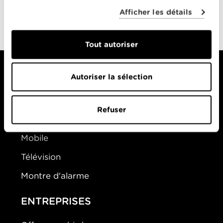
Marceau
out loud)
Afficher les détails
0-0
Tout autoriser
Autoriser la sélection
PARTICULIERS
Refuser
Offres Combinées
Mobile
Télévision
Montre d'alarme
ENTREPRISES