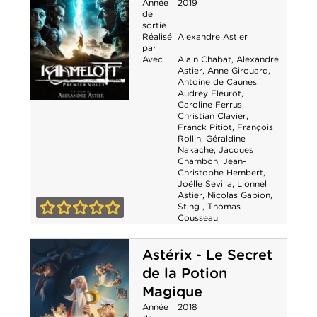
Année
2019
de
sortie
Réalisé
Alexandre Astier
par
Avec
Alain Chabat
,
Alexandre
Astier
,
Anne Girouard
,
Antoine de Caunes
,
Audrey Fleurot
,
Caroline Ferrus
,
Kaamelott -
Christian Clavier
,
Franck Pitiot
,
François
Premier volet
Rollin
,
Géraldine
Nakache
,
Jacques
Chambon
,
Jean-
Christophe Hembert
,
Joëlle Sevilla
,
Lionnel
Astier
,
Nicolas Gabion
,
Sting
,
Thomas
Cousseau
0-0
Astérix - Le Secret
de la Potion
Magique
Année
2018