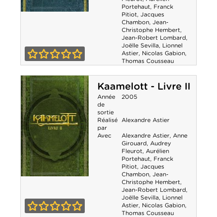
Portehaut
,
Franck
Pitiot
,
Jacques
Kaamelott -
Chambon
,
Jean-
Christophe Hembert
,
Livre III
Jean-Robert Lombard
,
Joëlle Sevilla
,
Lionnel
Astier
,
Nicolas Gabion
,
Thomas Cousseau
0-0
Kaamelott - Livre II
Année
2005
de
sortie
Réalisé
Alexandre Astier
par
Avec
Alexandre Astier
,
Anne
Girouard
,
Audrey
Fleurot
,
Aurélien
Portehaut
,
Franck
Pitiot
,
Jacques
Chambon
,
Jean-
Christophe Hembert
,
Kaamelott -
Jean-Robert Lombard
,
Joëlle Sevilla
,
Lionnel
Livre II
Astier
,
Nicolas Gabion
,
Thomas Cousseau