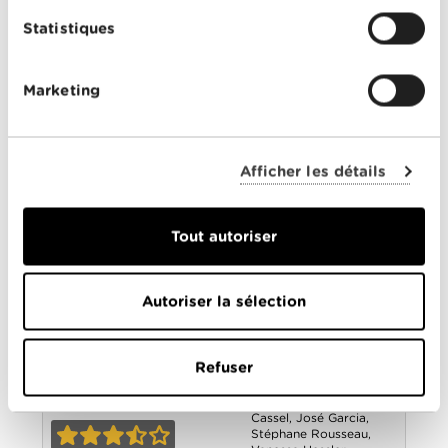
Réalisé
Lisa Azuelos
Statistiques
par
Avec
Alexandre Astier
,
Christa Theret
,
Félix
Moati
,
Françoise
Marketing
Fabian
,
Jérémy Kapone
,
Jocelyn Quivrin
,
Marion
LOL (laughing
Chabassol
,
Sophie
Marceau
out loud)
0-0
Afficher les détails
Astérix aux Jeux
Olympiques
Tout autoriser
Année
2007
de
sortie
Réalisé
Frédéric Forestier
,
Autoriser la sélection
par
Thomas Langmann
Avec
Alain Delon
,
Alexandre
Astier
,
Benoît
Poelvoorde
,
Clovis
Refuser
Cornillac
,
Élie Semoun
,
Franck Dubosc
,
Gérard
Astérix aux Jeux
Depardieu
,
Jean-Pierre
Cassel
,
José Garcia
,
Olympiques
Stéphane Rousseau
,