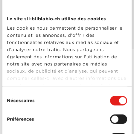
Les mieux notés
Le site sil-bliblablo.ch utilise des cookies
Les cookies nous permettent de personnaliser le
Les plus populaires
contenu et les annonces, d'offrir des
fonctionnalités relatives aux médias sociaux et
d'analyser notre trafic. Nous partageons
également des informations sur l'utilisation de
notre site avec nos partenaires de médias
Fatal
sociaux, de publicité et d'analyse, qui peuvent
Année
2009
combiner celles-ci avec d'autres informations que
de
vous leur avez fournies ou qu'ils ont collectées
sortie
Réalisé
Michaël Youn
lors de votre utilisation de leurs services.
Sélection
par
Nécessaires
Avec
Armelle
,
Fabrice
du
Eboué
,
Isabelle Funaro
,
consentement
Michaël Youn
,
Stéphane
Rousseau
,
Vincent
Préférences
Desagnat
2-5
Fatal