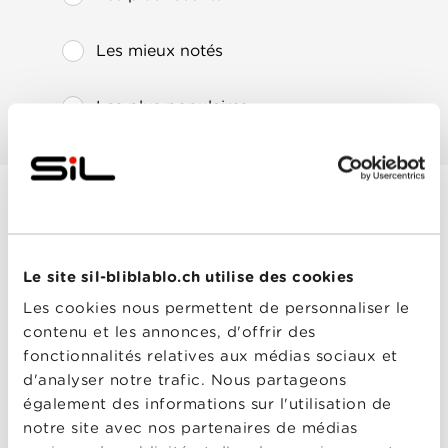
Les mieux notés
Les plus populaires
Au rythme de Vera
Année
2025
de
Le site sil-bliblablo.ch utilise des cookies
sortie
Réalisé
Ido Fluk
Les cookies nous permettent de personnaliser le
par
contenu et les annonces, d'offrir des
Avec
John Magaro
,
Jördis
Triebel
,
Mala Emde
,
fonctionnalités relatives aux médias sociaux et
Michael Chernus
,
Ulrich
d'analyser notre trafic. Nous partageons
Tukur
également des informations sur l'utilisation de
notre site avec nos partenaires de médias
0-0
Au rythme de