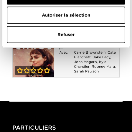
The Big Short :
Ryan Gosling
,
Steve
Carell
,
Tracy Letts
le Casse du
2-5
Autoriser la sélection
siècle
Carol
Année
2015
de
Refuser
sortie
Réalisé
Todd Haynes
par
Avec
Carrie Brownstein
,
Cate
Blanchett
,
Jake Lacy
,
John Magaro
,
Kyle
Chandler
,
Rooney Mara
,
Sarah Paulson
0-0
Carol
PARTICULIERS