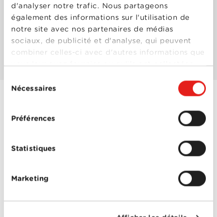
d'analyser notre trafic. Nous partageons
également des informations sur l'utilisation de
Les mieux notés
notre site avec nos partenaires de médias
sociaux, de publicité et d'analyse, qui peuvent
Les plus populaires
combiner celles-ci avec d'autres informations que
vous leur avez fournies ou qu'ils ont collectées
lors de votre utilisation de leurs services.
Sélection
Nécessaires
du
consentement
Carol
Préférences
Année
2015
de
sortie
Statistiques
Réalisé
Todd Haynes
par
Avec
Carrie Brownstein
,
Cate
Blanchett
,
Jake Lacy
,
Marketing
John Magaro
,
Kyle
Chandler
,
Rooney Mara
,
Sarah Paulson
0-0
Carol