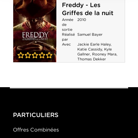
Freddy - Les
Griffes de la nuit
Année
2010
de
sortie
Réalisé
Samuel Bayer
par
Avec
Jackie Earle Haley
,
Katie Cassidy
,
Kyle
Gallner
,
Rooney Mara
,
Thomas Dekker
0-0
Freddy - Les
Griffes de la nuit
PARTICULIERS
Offres Combinées