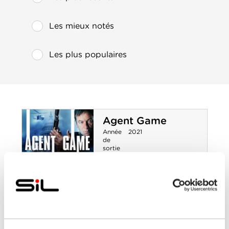
Les mieux notés
Les plus populaires
Agent Game
Année
2021
de
sortie
Réalisé
Grant S. Johnson
par
Avec
Adan Canto
,
Dermot
Mulroney
,
Jason Isaacs
,
Katie Cassidy
,
Mel
Gibson
0-0
Agent Game