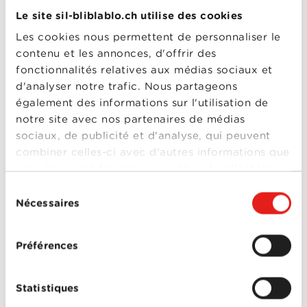
Arrow - Saison 3
Le site sil-bliblablo.ch utilise des cookies
Année
2014
Les cookies nous permettent de personnaliser le
de
sortie
contenu et les annonces, d'offrir des
Réalisé
Jesse Warn
,
Plusieurs
fonctionnalités relatives aux médias sociaux et
par
réalisateurs
Avec
Brandon Routh
,
Colton
d'analyser notre trafic. Nous partageons
Haynes
,
David Ramsey
,
également des informations sur l'utilisation de
Emily Bett Rickards
,
John Barrowman
,
Karl
notre site avec nos partenaires de médias
Yune
,
Katie Cassidy
,
sociaux, de publicité et d'analyse, qui peuvent
Paul Blackthorne
,
Stephen Amell
,
Willa
Arrow - Saison 3
combiner celles-ci avec d'autres informations que
Holland
vous leur avez fournies ou qu'ils ont collectées
0-0
lors de votre utilisation de leurs services.
Sélection
Arrow - Saison 2
Nécessaires
du
Année
2013
de
consentement
sortie
Réalisé
Glen Winter
,
Guy
Préférences
par
Norman Bee
,
John
Behring
,
Nick Copus
,
Plusieurs réalisateurs
Avec
Caity Lotz
,
Celina Jade
,
Statistiques
Colton Haynes
,
David