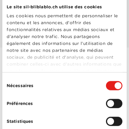
Le site sil-bliblablo.ch utilise des cookies
Les mieux notés
Les cookies nous permettent de personnaliser le
contenu et les annonces, d'offrir des
fonctionnalités relatives aux médias sociaux et
Les plus populaires
d'analyser notre trafic. Nous partageons
également des informations sur l'utilisation de
notre site avec nos partenaires de médias
sociaux, de publicité et d'analyse, qui peuvent
combiner celles-ci avec d'autres informations que
Swimming with
vous leur avez fournies ou qu'ils ont collectées
Sharks
lors de votre utilisation de leurs services.
Sélection
Année
2022
Nécessaires
du
de
sortie
consentement
Réalisé
Tucker Gates
par
Préférences
Avec
Diane Kruger
,
Donald
Sutherland
,
Erika
Alexander
,
Kiernan
Shipka
,
Thomas Dekker
Statistiques
0-0
Swimming with