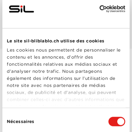
Les mieux notés
Les plus populaires
Le site sil-bliblablo.ch utilise des cookies
Les cookies nous permettent de personnaliser le
contenu et les annonces, d'offrir des
fonctionnalités relatives aux médias sociaux et
Citoyens
d'analyser notre trafic. Nous partageons
clandestins
également des informations sur l'utilisation de
Année
2024
notre site avec nos partenaires de médias
de
sociaux, de publicité et d'analyse, qui peuvent
sortie
Réalisé
Laetitia Masson
combiner celles-ci avec d'autres informations que
par
vous leur avez fournies ou qu'ils ont collectées
Avec
Gringe
,
Nailia
Harzoune
,
Nicolas
lors de votre utilisation de leurs services.
Sélection
Duvauchelle
,
Pierre
Nécessaires
Arditi
,
Raphaël Quenard
du
0-0
Citoyens
consentement