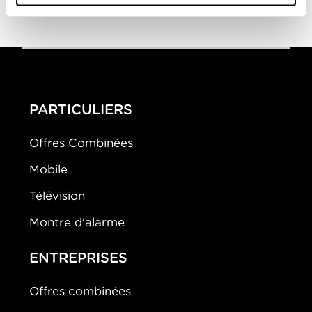
En avoir (ou
pas)
PARTICULIERS
Offres Combinées
Mobile
Télévision
Montre d'alarme
ENTREPRISES
Offres combinées