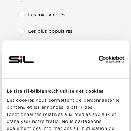
Les mieux notés
Les plus populaires
Le Rêve américain
Année
2026
de
sortie
Réalisé
Anthony Marciano
Le site sil-bliblablo.ch utilise des cookies
par
Avec
Gabriel Caballero
,
Jean-
Les cookies nous permettent de personnaliser le
Pascal Zadi
,
Olga
contenu et les annonces, d'offrir des
Mouak
,
Raphaël
Quenard
,
Tracy Gotoas
fonctionnalités relatives aux médias sociaux et
d'analyser notre trafic. Nous partageons
0-0
Le Rêve
également des informations sur l'utilisation de