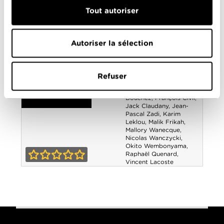
L'Attachement
Tout autoriser
L'Amour ouf
Année
2024
de
sortie
Autoriser la sélection
Réalisé
Gilles Lellouche
par
Avec
Adèle Exarchopoulos
,
Alain Chabat
,
Anthony
Refuser
Bajon
,
Benoît
Poelvoorde
,
Élodie
Bouchez
,
François Civil
,
Jack Claudany
,
Jean-
Pascal Zadi
,
Karim
L'Amour ouf
Leklou
,
Malik Frikah
,
Mallory Wanecque
,
Nicolas Wanczycki
,
Okito Wembonyama
,
Raphaël Quenard
,
Vincent Lacoste
0-0