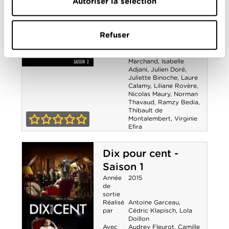
Autoriser la sélection
de
sortie
Avec
Assaad Bouab
,
Camille
Cottin
,
Christophe
Refuser
Lambert
,
Fabrice
Luchini
,
François Civil
,
Grégory Montel
,
Guy
Marchand
,
Isabelle
Adjani
,
Julien Doré
,
Dix pour cent -
Juliette Binoche
,
Laure
Calamy
,
Liliane Rovère
,
Saison 2
Nicolas Maury
,
Norman
Thavaud
,
Ramzy Bedia
,
Thibault de
Montalembert
,
Virginie
Efira
0-0
Dix pour cent -
Saison 1
Année
2015
de
sortie
Réalisé
Antoine Garceau
,
par
Cédric Klapisch
,
Lola
Doillon
Avec
Audrey Fleurot
,
Camille