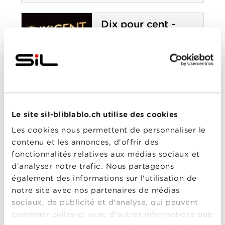
0-0
retraite 2
Dix pour cent -
Saison 4
Année
2019
de
sortie
Réalisé
Antoine Garceau
,
Marc
par
Fitoussi
Avec
Assaad Bouab
,
Bernard
Verley
,
Camille Cottin
,
Charlotte Gainsbourg
,
Fanny Sidney
,
Franck
Le site sil-bliblablo.ch utilise des cookies
Dubosc
,
Grégory
Dix pour cent -
Montel
,
Guillaume
Les cookies nous permettent de personnaliser le
Gallienne
,
Jean Reno
,
contenu et les annonces, d'offrir des
Saison 4
José Garcia
,
Julie
Gayet
,
Liliane Rovère
,
fonctionnalités relatives aux médias sociaux et
Marina Rollman
,
Mimie
d'analyser notre trafic. Nous partageons
Mathy
,
Muriel Robin
,
Nathalie Baye
,
Rayane
également des informations sur l'utilisation de
Bensetti
,
Sandrine
notre site avec nos partenaires de médias
Kiberlain
,
Sigourney
Weaver
,
Thibault de
sociaux, de publicité et d'analyse, qui peuvent
Montalembert
,
Tony
combiner celles-ci avec d'autres informations que
Parker
,
Valérie Donzelli
,
Xavier Beauvois