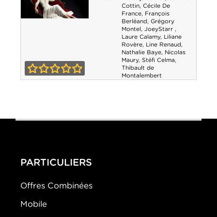
Cottin
,
Cécile De
France
,
François
Berléand
,
Grégory
Dix pour cent -
Montel
,
JoeyStarr
,
Laure Calamy
,
Liliane
Saison 1
Rovère
,
Line Renaud
,
Nathalie Baye
,
Nicolas
Maury
,
Stéfi Celma
,
Thibault de
Montalembert
0-0
PARTICULIERS
Offres Combinées
Mobile