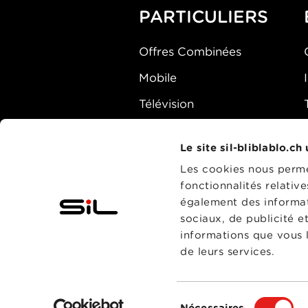
PARTICULIERS
Offres Combinées
Mobile
Télévision
Montre d'alarme
Le site sil-bliblablo.ch
Les cookies nous permet
fonctionnalités relativ
également des informati
sociaux, de publicité e
informations que vous l
de leurs services.
Sélection