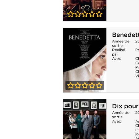
0-0
Vie privée
Benedet
Année de
2
sortie
Réalisé
P
par
Avec
C
C
Pi
Ch
Vi
0-0
Benedetta
Dix pour
Année de
2
sortie
Avec
A
C
Lu
M
A