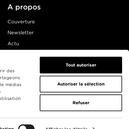
A propos
Couverture
Newsletter
Actu
Presse
Raccordement
Tout autoriser
rir des
artageons
Autoriser la sélection
 de médias
s
tilisation
Refuser