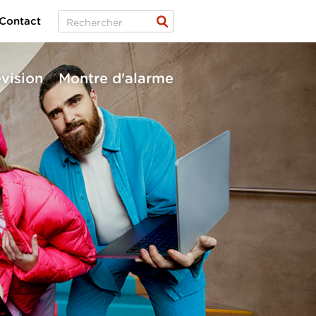
Contact
évision
Montre d'alarme