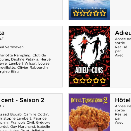
0-0
Kina & Yuk :
ta
Adieu
renards de la
021
Année d
sortie
banquise
aul Verhoeven
Réalisé
par
harlotte Rampling
,
Clotilde
Avec
ourau
,
Daphne Patakia
,
Hervé
erre
,
Lambert Wilson
,
Louise
evillotte
,
Olivier Rabourdin
,
rginie Efira
0-0
Adieu les Cons
 cent - Saison 2
Hôtel
017
Année d
sortie
ssaad Bouab
,
Camille Cottin
,
Réalisé
hristophe Lambert
,
Fabrice
par
chini
,
François Civil
,
Grégory
Avec
ontel
,
Guy Marchand
,
Isabelle
djani
,
Julien Doré
,
Juliette