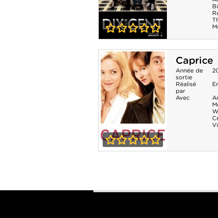
B
R
T
M
0-0
Dix pour cent -
Caprice
Saison 2
Année de
2
sortie
Réalisé
E
par
Avec
A
M
W
Cr
Vi
0-0
Caprice