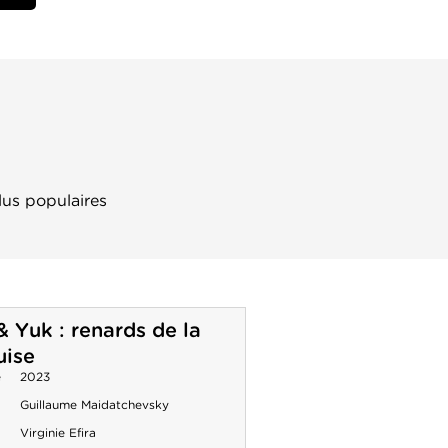
lus populaires
& Yuk : renards de la
uise
e
2023
Guillaume Maidatchevsky
Virginie Efira