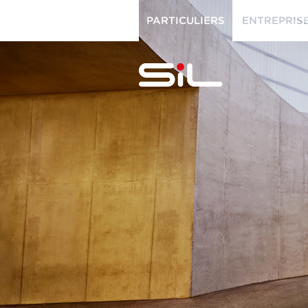
PARTICULIERS
ENTREPRIS
PARTICULIERS
ENTREPRISES
SiL
multimédi