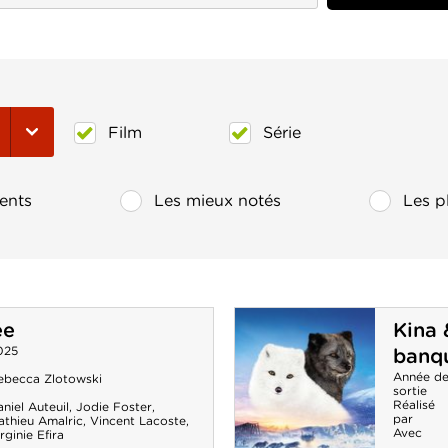
Film
Série
ents
Les mieux notés
Les p
ée
Kina 
025
banq
Année d
ebecca Zlotowski
sortie
Réalisé
niel Auteuil
,
Jodie Foster
,
par
athieu Amalric
,
Vincent Lacoste
,
Avec
rginie Efira