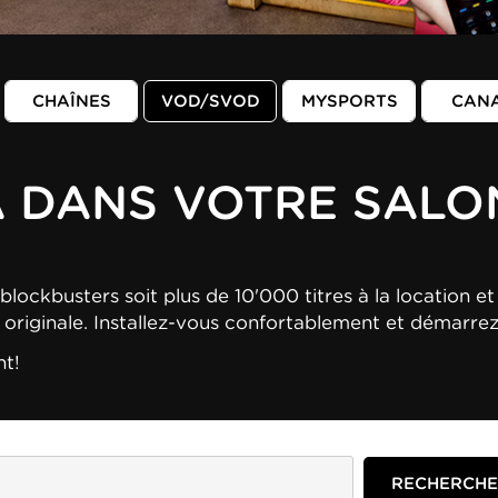
CHAÎNES
VOD/SVOD
MYSPORTS
CAN
A DANS VOTRE SALO
blockbusters soit plus de 10'000 titres à la location et 
n originale. Installez-vous confortablement et démarre
nt!