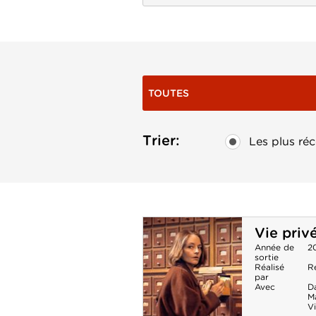
TOUTES
Trier:
Les plus réc
Vie priv
Année de
2
sortie
Réalisé
R
par
Avec
Da
M
Vi