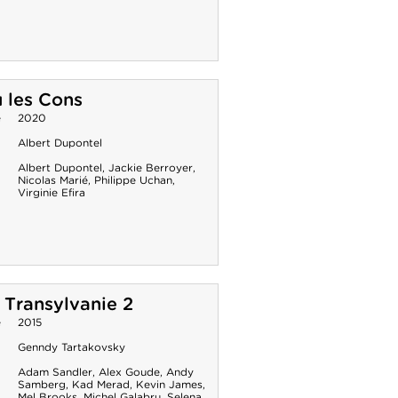
 les Cons
e
2020
Albert Dupontel
Albert Dupontel
,
Jackie Berroyer
,
Nicolas Marié
,
Philippe Uchan
,
Virginie Efira
 Transylvanie 2
e
2015
Genndy Tartakovsky
Adam Sandler
,
Alex Goude
,
Andy
Samberg
,
Kad Merad
,
Kevin James
,
Mel Brooks
,
Michel Galabru
,
Selena