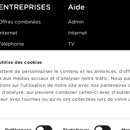
ENTREPRISES
Aide
Offres combinées
Admin
Internet
Internet
Téléphonie
TV
Mobile
Téléphone
 utilise des cookies
FAQ
E-mail
tent de personnaliser le contenu et les annonces, d'off
Fibre
es aux médias sociaux et d'analyser notre trafic. Nous p
ons sur l'utilisation de notre site avec nos partenaires
Sécurité
t d'analyse, qui peuvent combiner celles-ci avec d'autre
État du réseau
eur avez fournies ou qu'ils ont collectées lors de votre u
CG