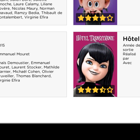
inoche
,
Laure Calamy
,
Liliane
ovère
,
Nicolas Maury
,
Norman
havaud
,
Ramzy Bedia
,
Thibault de
ontalembert
,
Virginie Efira
4-0
Hôtel
Hôtel
Transylvanie 2
015
Année d
sortie
mmanuel Mouret
Réalisé
par
naïs Demoustier
,
Emmanuel
Avec
ouret
,
Laurent Stocker
,
Mathilde
arnier
,
Michaël Cohen
,
Olivier
uveiller
,
Thomas Blanchard
,
rginie Efira
3-5
Hôtel
Transylvanie