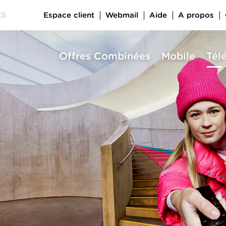
Espace client
Webmail
Aide
A propos
ES
Offres Combinées
Mobile
Tél
a