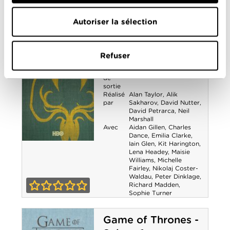
Cillian Murphy
,
Jordi
Au coeur de
Mollà
,
Michelle Fairley
,
Tom Holland
Autoriser la sélection
l'océan
0-0
Game of Thrones -
Refuser
Saison 2
Année
2012
de
sortie
Réalisé
Alan Taylor
,
Alik
par
Sakharov
,
David Nutter
,
David Petrarca
,
Neil
Marshall
Avec
Aidan Gillen
,
Charles
Dance
,
Emilia Clarke
,
Iain Glen
,
Kit Harington
,
Game of
Lena Headey
,
Maisie
Williams
,
Michelle
Thrones - Saison
Fairley
,
Nikolaj Coster-
Waldau
,
Peter Dinklage
,
2
Richard Madden
,
Sophie Turner
0-0
Game of Thrones -