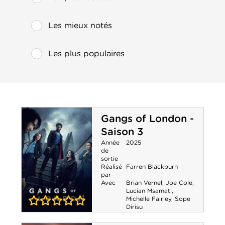
Les mieux notés
Les plus populaires
Gangs of London -
Saison 3
Année
2025
de
sortie
Réalisé
Farren Blackburn
par
Avec
Brian Vernel
,
Joe Cole
,
Lucian Msamati
,
Michelle Fairley
,
Sope
Dirisu
0-0
Gangs of