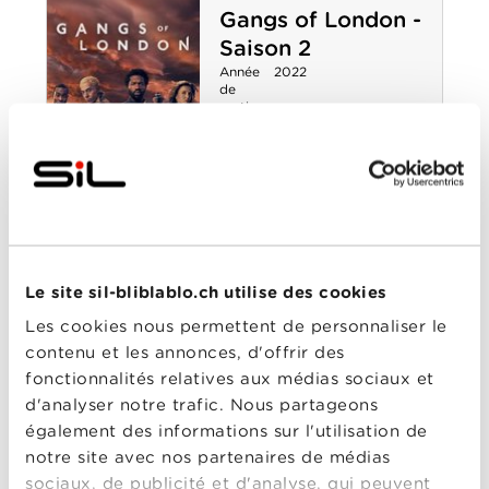
Gangs of London -
London - Saison
Saison 2
3
Année
2022
de
sortie
Réalisé
Marcela Said
par
Avec
Brian Vernel
,
Joe Cole
,
Lucian Msamati
,
Michelle Fairley
,
Sope
Dirisu
0-0
Gangs of
Gangs of London -
London - Saison
Le site sil-bliblablo.ch utilise des cookies
Saison 1
2
Année
2020
Les cookies nous permettent de personnaliser le
de
contenu et les annonces, d'offrir des
sortie
Réalisé
Gareth Evans
fonctionnalités relatives aux médias sociaux et
par
d'analyser notre trafic. Nous partageons
Avec
Colm Meaney
,
Joe Cole
,
Michelle Fairley
,
Sope
également des informations sur l'utilisation de
Dirisu
,
Valene Kane
notre site avec nos partenaires de médias
0-0
sociaux, de publicité et d'analyse, qui peuvent