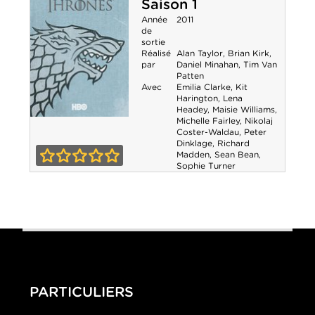
Saison 1
Année
2011
de
sortie
Réalisé
Alan Taylor
,
Brian Kirk
,
par
Daniel Minahan
,
Tim Van
Patten
Avec
Emilia Clarke
,
Kit
Harington
,
Lena
Headey
,
Maisie Williams
,
Michelle Fairley
,
Nikolaj
Game of
Coster-Waldau
,
Peter
Dinklage
,
Richard
Thrones - Saison
Madden
,
Sean Bean
,
Sophie Turner
1
0-0
PARTICULIERS