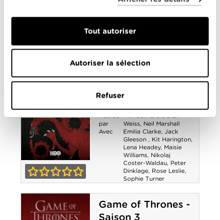
Headey
,
Liam
Thrones - Saison
Cunningham
,
Maisie
Williams
,
Natalie
6
Dormer
,
Nikolaj Coster-
Tout autoriser
Waldau
,
Peter Dinklage
,
Sophie Turner
0-0
Autoriser la sélection
Game of Thrones -
Saison 4
Année
2014
Refuser
de
sortie
Réalisé
Alik Sakharov
,
D.B.
par
Weiss
,
Neil Marshall
Avec
Emilia Clarke
,
Jack
Gleeson
,
Kit Harington
,
Lena Headey
,
Maisie
Williams
,
Nikolaj
Coster-Waldau
,
Peter
Game of
Dinklage
,
Rose Leslie
,
Sophie Turner
Thrones - Saison
0-0
4
Game of Thrones -
Saison 3