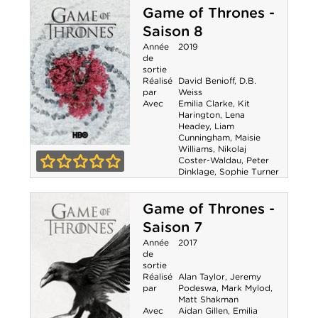
Game of Thrones -
Saison 8
Année
2019
de
sortie
Réalisé
David Benioff
,
D.B.
par
Weiss
Avec
Emilia Clarke
,
Kit
Harington
,
Lena
Headey
,
Liam
Cunningham
,
Maisie
Williams
,
Nikolaj
Game of
Coster-Waldau
,
Peter
Dinklage
,
Sophie Turner
Thrones - Saison
0-0
8
Game of Thrones -
Saison 7
Année
2017
de
sortie
Réalisé
Alan Taylor
,
Jeremy
par
Podeswa
,
Mark Mylod
,
Matt Shakman
Avec
Aidan Gillen
,
Emilia