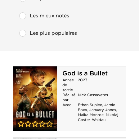
Les mieux notés
Les plus populaires
God is a Bullet
Année
2023
de
sortie
Réalisé
Nick Cassavetes
par
Avec
Ethan Suplee
,
Jamie
Foxx
,
January Jones
,
Maika Monroe
,
Nikolaj
Coster-Waldau
0-0
God is a Bullet