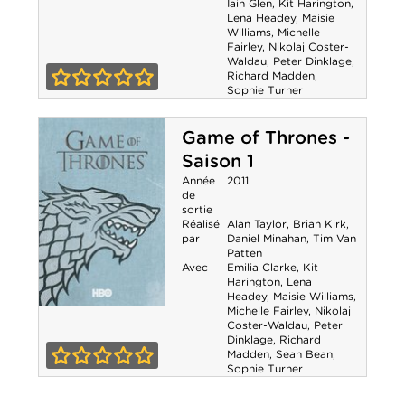
Iain Glen
,
Kit Harington
,
Game of
Lena Headey
,
Maisie
Williams
,
Michelle
Thrones - Saison
Fairley
,
Nikolaj Coster-
Waldau
,
Peter Dinklage
,
2
Richard Madden
,
Sophie Turner
0-0
Game of Thrones -
Saison 1
Année
2011
de
sortie
Réalisé
Alan Taylor
,
Brian Kirk
,
par
Daniel Minahan
,
Tim Van
Patten
Avec
Emilia Clarke
,
Kit
Harington
,
Lena
Headey
,
Maisie Williams
,
Michelle Fairley
,
Nikolaj
Game of
Coster-Waldau
,
Peter
Dinklage
,
Richard
Thrones - Saison
Madden
,
Sean Bean
,
Sophie Turner
1
0-0