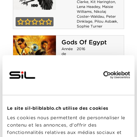
Clarke
,
Kit Harington
,
Lena Headey
,
Maisie
Williams
,
Nikolaj
Game of
Coster-Waldau
,
Peter
Dinklage
,
Pilou Asbæk
,
Thrones - Saison
Sophie Turner
0-0
7
Gods Of Egypt
Année
2016
de
sortie
Réalisé
Alex Proyas
par
Avec
Brenton Thwaites
,
Chadwick Boseman
,
Elodie Yung
,
Geoffrey
Rush
,
Gerard Butler
,
Nikolaj Coster-Waldau
,
Rufus Sewell
0-0
Gods Of Egypt
Le site sil-bliblablo.ch utilise des cookies
Game of Thrones -
Les cookies nous permettent de personnaliser le
Saison 5
contenu et les annonces, d'offrir des
Année
2015
fonctionnalités relatives aux médias sociaux et
de