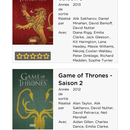
Année
2013
de
sortie
Réalisé
Alik Sakharov
,
Daniel
par
Minahan
,
David Benioff
,
David Nutter
Avec
Diana Rigg
,
Emilia
Clarke
,
Jack Gleeson
,
Kit Harington
,
Lena
Headey
,
Maisie Williams
,
Game of
Nikolaj Coster-Waldau
,
Peter Dinklage
,
Richard
Thrones - Saison
Madden
,
Sophie Turner
0-0
3
Game of Thrones -
Saison 2
Année
2012
de
sortie
Réalisé
Alan Taylor
,
Alik
par
Sakharov
,
David Nutter
,
David Petrarca
,
Neil
Marshall
Avec
Aidan Gillen
,
Charles
Dance
,
Emilia Clarke
,