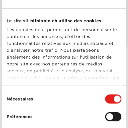
Les mieux notés
Le site sil-bliblablo.ch utilise des cookies
Les cookies nous permettent de personnaliser le
Les plus populaires
contenu et les annonces, d'offrir des
fonctionnalités relatives aux médias sociaux et
d'analyser notre trafic. Nous partageons
également des informations sur l'utilisation de
notre site avec nos partenaires de médias
Up and Down
sociaux, de publicité et d'analyse, qui peuvent
Année
2013
combiner celles-ci avec d'autres informations que
de
sortie
vous leur avez fournies ou qu'ils ont collectées
Réalisé
Pascal Chaumeil
lors de votre utilisation de leurs services.
par
Sélection
Avec
Aaron Paul
,
Imogen
Nécessaires
du
Poots
,
Joe Cole
,
Pierce
Brosnan
,
Rosamund
consentement
Pike
,
Sam Neill
,
Toni
Collette
,
Tuppence
Préférences
Middleton
0-0
Up and Down