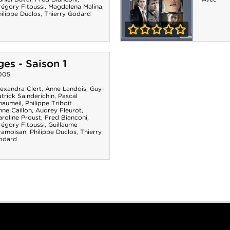
régory Fitoussi
,
Magdalena Malina
,
ilippe Duclos
,
Thierry Godard
0-0
Engrenages -
es - Saison 1
Saison 2
005
lexandra Clert
,
Anne Landois
,
Guy-
trick Sainderichin
,
Pascal
haumeil
,
Philippe Triboit
nne Caillon
,
Audrey Fleurot
,
roline Proust
,
Fred Bianconi
,
régory Fitoussi
,
Guillaume
ramoisan
,
Philippe Duclos
,
Thierry
odard