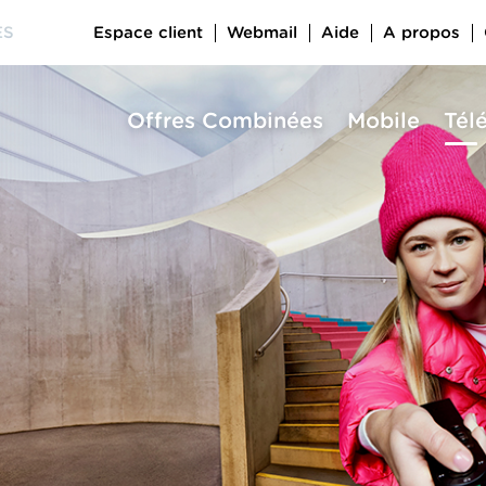
Espace client
Webmail
Aide
A propos
ES
Offres Combinées
Mobile
Tél
a