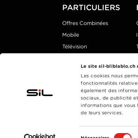
PARTICULIERS
Offres Combinées
Mobile
Télévision
Montre d'alarme
Le site sil-bliblablo.ch
Les cookies nous permet
fonctionnalités relativ
également des informati
sociaux, de publicité e
informations que vous l
de leurs services.
Sélection