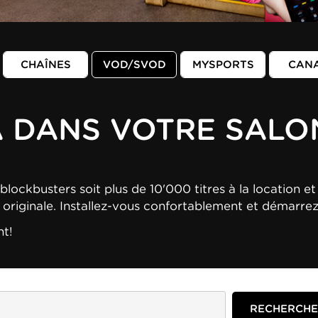
CHAÎNES
VOD/SVOD
MYSPORTS
CAN
A DANS VOTRE SALO
blockbusters soit plus de 10'000 titres à la location et 
n originale. Installez-vous confortablement et démarre
nt!