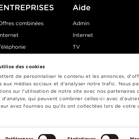
ENTREPRISES
Aide
Offres combinées
Admin
Internet
Internet
Téléphonie
TV
Mobile
Téléphone
 utilise des cookies
FAQ
E-mail
tent de personnaliser le contenu et les annonces, d'off
Fibre
es aux médias sociaux et d'analyser notre trafic. Nous p
ons sur l'utilisation de notre site avec nos partenaires
Sécurité
t d'analyse, qui peuvent combiner celles-ci avec d'autre
État du réseau
eur avez fournies ou qu'ils ont collectées lors de votre u
CG