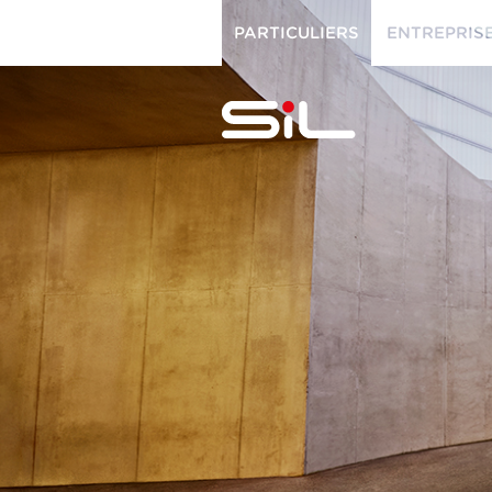
PARTICULIERS
ENTREPRIS
PARTICULIERS
ENTREPRISES
SiL
multimédi