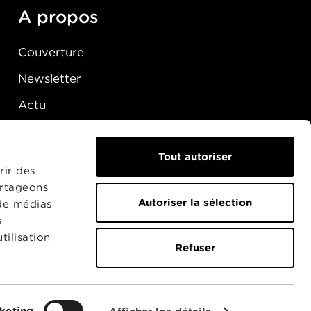
A propos
Couverture
Newsletter
Actu
Presse
Raccordement
Tout autoriser
rir des
artageons
Autoriser la sélection
 de médias
s
tilisation
Refuser