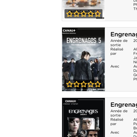
L
Ph
T
0-0
Engrenages -
Engrenag
Saison 7
Année de
2
sortie
Réalisé
A
par
Fr
J
N
Avec
A
Da
G
Ph
0-0
Engrenages -
Engrenag
Saison 5
Année de
2
sortie
Réalisé
A
par
Pa
B
Avec
A
Da