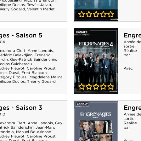
encquesaing
,
Nicolas Briançon
,
ilippe Duclos
,
Tewfik Jallab
,
hierry Godard
,
Valentin Merlet
0-0
Engrenages -
es - Saison 5
Engre
Saison 6
014
Année d
sortie
lexandra Clert
,
Anne Landois
,
Réalisé
édéric Balekdjian
,
Frédéric
par
ardin
,
Guy-Patrick Sainderichin
,
icolas Guicheteau
udrey Fleurot
,
Caroline Proust
,
Avec
niel Duval
,
Fred Bianconi
,
régory Fitoussi
,
Magdalena Malina
,
ilippe Duclos
,
Thierry Godard
0-0
Engrenages -
es - Saison 3
Engre
Saison 4
010
Année d
sortie
lexandra Clert
,
Anne Landois
,
Guy-
Réalisé
trick Sainderichin
,
Jean-Marc
par
rondolo
,
Manuel Boursinhac
udrey Fleurot
,
Caroline Proust
,
niel Duval
,
Fred Bianconi
,
Avec