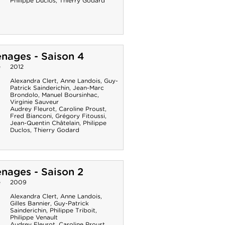
Philippe Duclos
,
Thierry Godard
nages - Saison 4
e
2012
Alexandra Clert
,
Anne Landois
,
Guy-
Patrick Sainderichin
,
Jean-Marc
Brondolo
,
Manuel Boursinhac
,
Virginie Sauveur
Audrey Fleurot
,
Caroline Proust
,
Fred Bianconi
,
Grégory Fitoussi
,
Jean-Quentin Châtelain
,
Philippe
Duclos
,
Thierry Godard
nages - Saison 2
e
2009
Alexandra Clert
,
Anne Landois
,
Gilles Bannier
,
Guy-Patrick
Sainderichin
,
Philippe Triboit
,
Philippe Venault
Audrey Fleurot
,
Caroline Proust
,