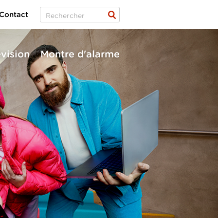
Contact
évision
Montre d'alarme