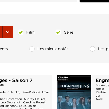
Film
Série
ents
Les mieux notés
Les p
es - Saison 7
Engre
018
Année d
sortie
édéric Jardin
,
Jean-Philippe Amar
Réalisé
par
lban Casterman
,
Audrey Fleurot
,
Avec
runo Debrandt
,
Caroline Proust
,
red Bianconi
,
Louis-Do de