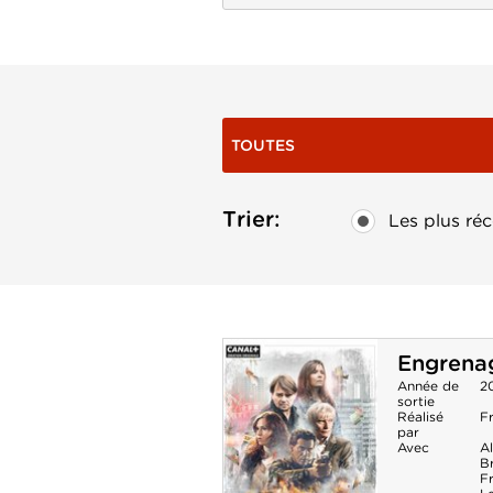
TOUTES
Trier:
Les plus réc
Engrenag
Année de
2
sortie
Réalisé
Fr
par
Avec
A
B
F