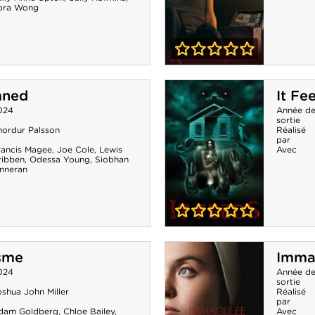
ora Wong
0-0
Vicious
mned
It Fe
024
Année d
sortie
hordur Palsson
Réalisé
par
rancis Magee
,
Joe Cole
,
Lewis
Avec
ribben
,
Odessa Young
,
Siobhan
inneran
0-0
It Feeds
isme
Imma
024
Année d
sortie
shua John Miller
Réalisé
par
dam Goldberg
,
Chloe Bailey
,
Avec