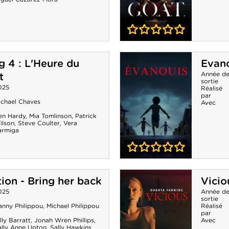
0-0
G.O.A.T
g 4 : L'Heure du
Evan
Année d
t
sortie
025
Réalisé
par
ichael Chaves
Avec
en Hardy
,
Mia Tomlinson
,
Patrick
ilson
,
Steve Coulter
,
Vera
armiga
0-0
Evanouis
tion - Bring her back
Vicio
025
Année d
sortie
anny Philippou
,
Michael Philippou
Réalisé
par
lly Barratt
,
Jonah Wren Phillips
,
Avec
ally Anne Upton
,
Sally Hawkins
,