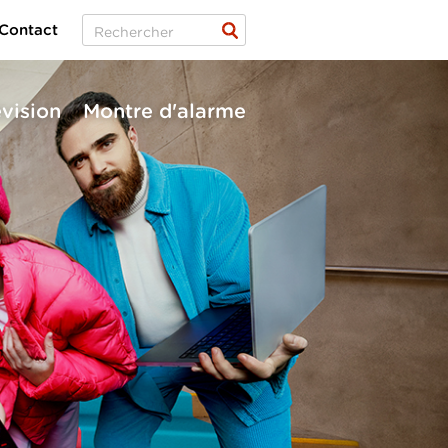
Contact
évision
Montre d'alarme