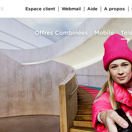
Espace client
Webmail
Aide
A propos
ES
Offres Combinées
Mobile
Tél
a