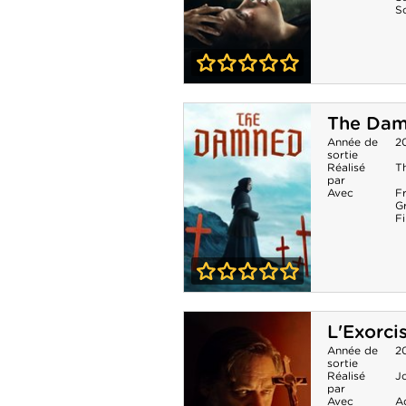
S
0-0
Substitution -
The Da
Bring her back
Année de
2
sortie
Réalisé
T
par
Avec
F
G
F
0-0
The Damned
L'Exorc
Année de
2
sortie
Réalisé
Jo
par
Avec
A