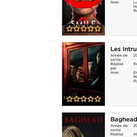
Avec
L
N
R
0-0
Smile 2
Les Intru
Année de
2
sortie
Réalisé
R
par
Avec
E
M
R
0-0
Les Intrus
Baghea
Année de
2
sortie
Réalisé
A