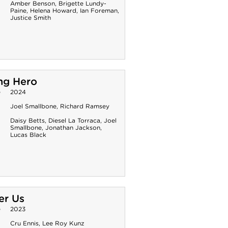
Amber Benson
,
Brigette Lundy-
Paine
,
Helena Howard
,
Ian Foreman
,
Justice Smith
ng Hero
e
2024
Joel Smallbone
,
Richard Ramsey
Daisy Betts
,
Diesel La Torraca
,
Joel
Smallbone
,
Jonathan Jackson
,
Lucas Black
er Us
e
2023
Cru Ennis
,
Lee Roy Kunz