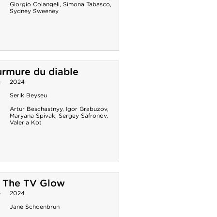
Giorgio Colangeli
,
Simona Tabasco
,
Sydney Sweeney
rmure du diable
e
2024
Serik Beyseu
Artur Beschastnyy
,
Igor Grabuzov
,
Maryana Spivak
,
Sergey Safronov
,
Valeria Kot
w The TV Glow
e
2024
Jane Schoenbrun