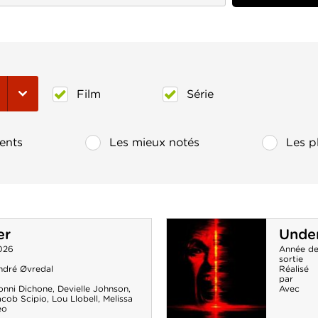
Film
Série
ents
Les mieux notés
Les p
er
Unde
026
Année d
sortie
ndré Øvredal
Réalisé
par
onni Dichone
,
Devielle Johnson
,
Avec
acob Scipio
,
Lou Llobell
,
Melissa
eo