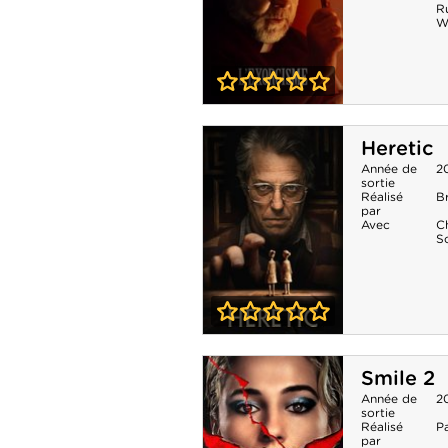
R
W
0-0
L'Exorcisme
Heretic
Année de
2
sortie
Réalisé
B
par
Avec
C
S
0-0
Heretic
Smile 2
Année de
2
sortie
Réalisé
P
par