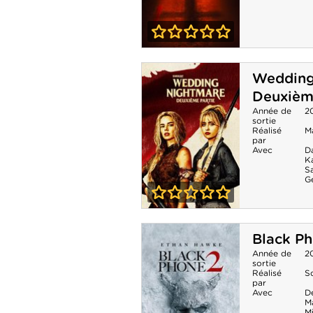
0-0
Passenger
Wedding
Deuxièm
Année de
2
sortie
Réalisé
Ma
par
Avec
D
K
S
Ge
0-0
Wedding
Black Ph
Nightmare -
Année de
2
sortie
Deuxième partie
Réalisé
S
par
Avec
D
M
M