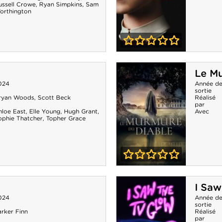
ussell Crowe
,
Ryan Simpkins
,
Sam
orthington
0-0
Immaculée
Le Mu
024
Année d
sortie
ryan Woods
,
Scott Beck
Réalisé
par
hloe East
,
Elle Young
,
Hugh Grant
,
Avec
ophie Thatcher
,
Topher Grace
0-0
Le Murmure du
I Sa
diable
024
Année d
sortie
arker Finn
Réalisé
par