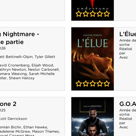
0-0
Undertone
 Nightmare -
L'Élu
Année d
e partie
sortie
026
Réalisé
par
tt Bettinelli-Olpin
,
Tyler Gillett
Avec
avid Cronenberg
,
Elijah Wood
,
athryn Newton
,
Nestor Carbonell
,
amara Weaving
,
Sarah Michelle
llar
,
Shawn Hatosy
0-0
L'Élue
one 2
G.O.A
025
Année d
sortie
cott Derrickson
Réalisé
par
emián Bichir
,
Ethan Hawke
,
Avec
adeleine McGraw
,
Mason Thames
,
iguel Cazarez Mora