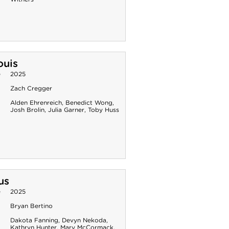
ouis
e
2025
Zach Cregger
Alden Ehrenreich
,
Benedict Wong
,
Josh Brolin
,
Julia Garner
,
Toby Huss
us
e
2025
Bryan Bertino
Dakota Fanning
,
Devyn Nekoda
,
Kathryn Hunter
,
Mary McCormack
,