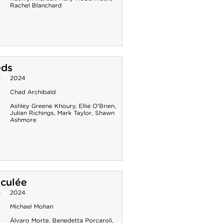
Rachel Blanchard
eds
e
2024
Chad Archibald
Ashley Greene Khoury
,
Ellie O'Brien
,
Julian Richings
,
Mark Taylor
,
Shawn
Ashmore
culée
e
2024
Michael Mohan
Álvaro Morte
,
Benedetta Porcaroli
,