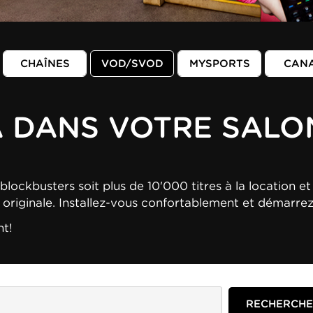
CHAÎNES
VOD/SVOD
MYSPORTS
CAN
A DANS VOTRE SALO
blockbusters soit plus de 10'000 titres à la location et 
n originale. Installez-vous confortablement et démarre
nt!