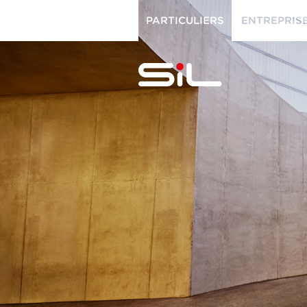
PARTICULIERS
ENTREPRIS
PARTICULIERS
ENTREPRISES
SiL
multimédi