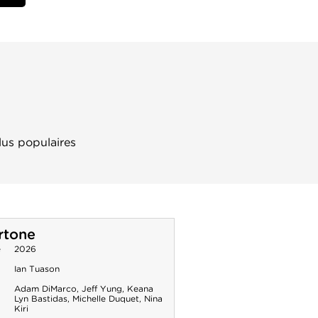
lus populaires
rtone
e
2026
Ian Tuason
Adam DiMarco
,
Jeff Yung
,
Keana
Lyn Bastidas
,
Michelle Duquet
,
Nina
Kiri