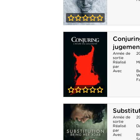
0-0
Black Phone 2
Conjurin
jugemen
Année de
2
sortie
Réalisé
M
par
Avec
B
W
F
0-0
Conjuring 4 :
Substitu
L'Heure du
Année de
2
sortie
jugement
Réalisé
D
par
Avec
Bi
S