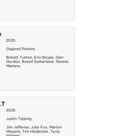
e
e
2025
Osgood Perkins
Birkett Turton
,
Erin Boyes
,
Glen
Gordon
,
Rossif Sutherland
,
Tatiana
Maslany
.T
e
2025
Justin Tipping
Jim Jefferies
,
Julia Fox
,
Marlon
Wayans
,
Tim Heidecker
,
Tyriq
Withers