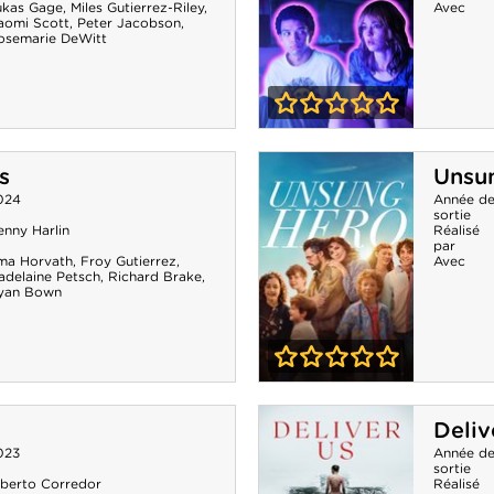
ukas Gage
,
Miles Gutierrez-Riley
,
Avec
aomi Scott
,
Peter Jacobson
,
osemarie DeWitt
0-0
I Saw The TV
s
Unsu
Glow
024
Année d
sortie
enny Harlin
Réalisé
par
ma Horvath
,
Froy Gutierrez
,
Avec
adelaine Petsch
,
Richard Brake
,
yan Bown
0-0
Unsung Hero
d
Deliv
023
Année d
sortie
lberto Corredor
Réalisé