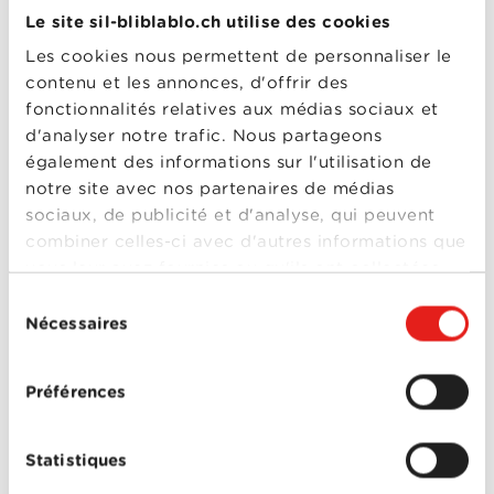
Philomène Nga
,
Michel
Le site sil-bliblablo.ch utilise des cookies
- Saison 1
Bohiri
,
Michel Jonasz
0-0
Les cookies nous permettent de personnaliser le
contenu et les annonces, d'offrir des
C'est quoi cette
fonctionnalités relatives aux médias sociaux et
mamie ?!
d'analyser notre trafic. Nous partageons
Année
2019
de
également des informations sur l'utilisation de
sortie
notre site avec nos partenaires de médias
Réalisé
Gabriel Julien-Laferrière
par
sociaux, de publicité et d'analyse, qui peuvent
Avec
Arié Elmaleh
,
Chantal
combiner celles-ci avec d'autres informations que
Ladesou
,
Claudia
Tagbo
,
Julie Depardieu
,
vous leur avez fournies ou qu'ils ont collectées
Julie Gayet
,
Lucien
lors de votre utilisation de leurs services.
Sélection
Jean-Baptiste
,
Philippe
C'est quoi cette
Katerine
,
Thierry Neuvic
Nécessaires
du
0-0
mamie ?!
consentement
Les Schtroumpfs et
Préférences
le village perdu
Année
2017
de
Statistiques
sortie
Réalisé
Kelly Asbury