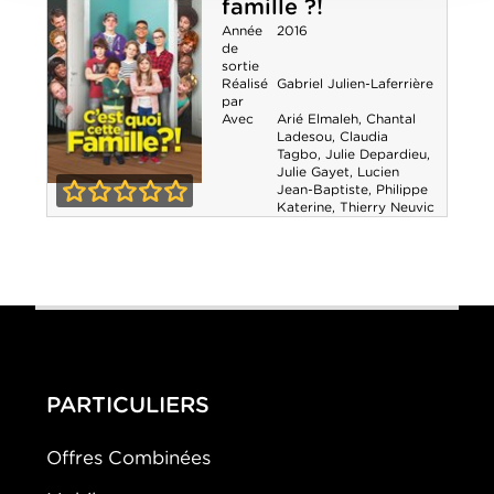
famille ?!
Année
2016
de
sortie
Réalisé
Gabriel Julien-Laferrière
par
Avec
Arié Elmaleh
,
Chantal
Ladesou
,
Claudia
Tagbo
,
Julie Depardieu
,
Julie Gayet
,
Lucien
Jean-Baptiste
,
Philippe
C'est quoi cette
Katerine
,
Thierry Neuvic
0-0
famille ?!
PARTICULIERS
Offres Combinées