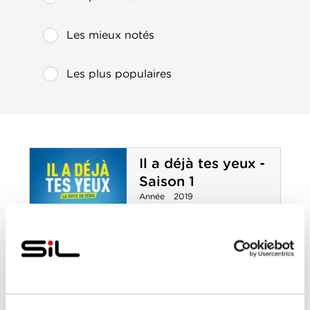
Les mieux notés
Les plus populaires
Il a déjà tes yeux -
Saison 1
Année
2019
de
sortie
Réalisé
Lucien Jean-Baptiste
par
Avec
Aïssa Maïga
,
Arié
Elmaleh
,
Bass Dhem
,
Delphine Théodore
,
Joakhim Sigue
,
Louis
Durant
,
Lucien Jean-
Il a déjà tes yeux
Baptiste
,
Marie-