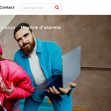
Contact
évision
Montre d'alarme