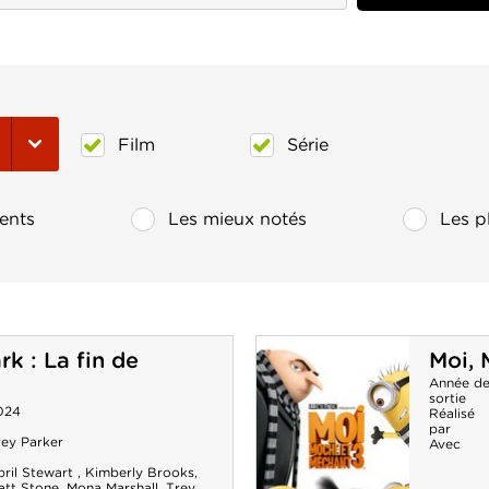
Film
Série
ents
Les mieux notés
Les p
rk : La fin de
Moi, 
Année d
sortie
024
Réalisé
par
rey Parker
Avec
pril Stewart
,
Kimberly Brooks
,
att Stone
,
Mona Marshall
,
Trey