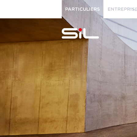
PARTICULIERS
ENTREPRIS
PARTICULIERS
ENTREPRISES
SiL
multimédi