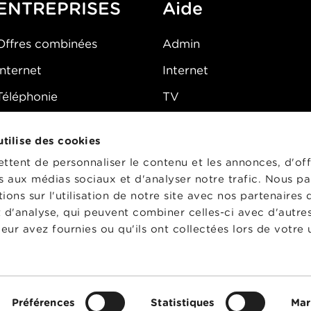
ENTREPRISES
Aide
Offres combinées
Admin
Internet
Internet
Téléphonie
TV
Mobile
Téléphone
 utilise des cookies
FAQ
E-mail
tent de personnaliser le contenu et les annonces, d'off
Fibre
es aux médias sociaux et d'analyser notre trafic. Nous p
ons sur l'utilisation de notre site avec nos partenaires
Sécurité
t d'analyse, qui peuvent combiner celles-ci avec d'autre
État du réseau
eur avez fournies ou qu'ils ont collectées lors de votre u
CG
Préférences
Statistiques
Mar