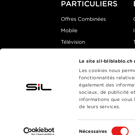
PARTICULIERS
Offres Combinées
Mobile
Télévision
Montre d'alarme
Le site sil-bliblablo.ch
Les cookies nous permet
fonctionnalités relativ
également des informati
sociaux, de publicité e
informations que vous l
de leurs services.
Sélection
Nécessaires
du