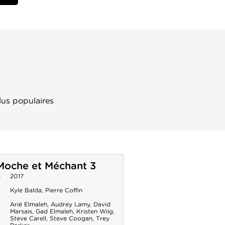
lus populaires
Moche et Méchant 3
e
2017
Kyle Balda
,
Pierre Coffin
Arié Elmaleh
,
Audrey Lamy
,
David
Marsais
,
Gad Elmaleh
,
Kristen Wiig
,
Steve Carell
,
Steve Coogan
,
Trey