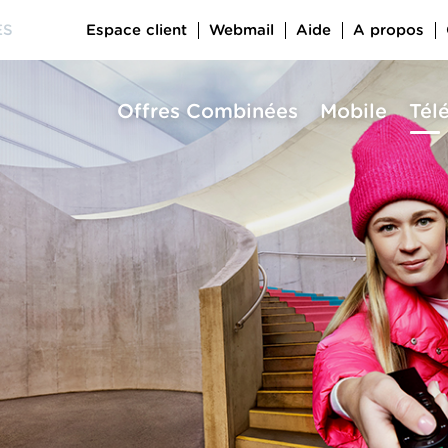
Espace client
Webmail
Aide
A propos
ES
Offres Combinées
Mobile
Tél
a