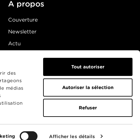
A propos
Couverture
Newsletter
Actu
Presse
Raccordement
Tout autoriser
rir des
artageons
Autoriser la sélection
 de médias
s
tilisation
Refuser
keting
Afficher les détails