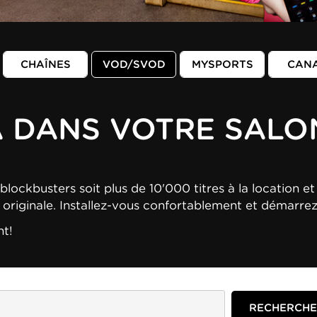
CHAÎNES
VOD/SVOD
MYSPORTS
CAN
A DANS VOTRE SALO
blockbusters soit plus de 10'000 titres à la location et 
n originale. Installez-vous confortablement et démarre
nt!