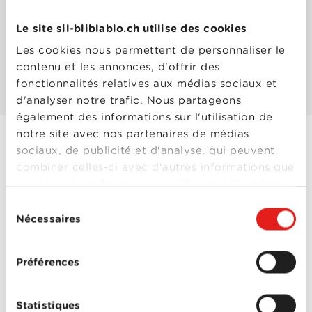
Le site sil-bliblablo.ch utilise des cookies
Les mieux notés
Les cookies nous permettent de personnaliser le
contenu et les annonces, d'offrir des
Les plus populaires
fonctionnalités relatives aux médias sociaux et
d'analyser notre trafic. Nous partageons
également des informations sur l'utilisation de
notre site avec nos partenaires de médias
sociaux, de publicité et d'analyse, qui peuvent
Moi, Moche et
combiner celles-ci avec d'autres informations que
Méchant 3
vous leur avez fournies ou qu'ils ont collectées
Année
2017
lors de votre utilisation de leurs services.
Sélection
de
Nécessaires
sortie
du
Réalisé
Kyle Balda
,
Pierre Coffin
consentement
par
Avec
Arié Elmaleh
,
Audrey
Préférences
Lamy
,
David Marsais
,
Gad Elmaleh
,
Kristen
Wiig
,
Steve Carell
,
Steve Coogan
,
Trey
Statistiques
Moi, Moche et
Parker