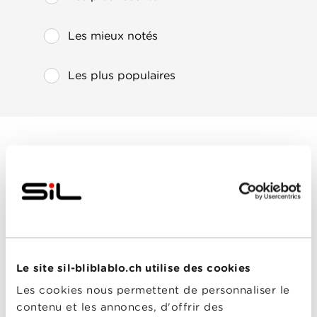
Les mieux notés
Les plus populaires
Die in a Gunfight
Année
2021
de
sortie
Réalisé
Collin Schiffli
par
Avec
Alexandra Daddario
,
Billy Crudup
,
Diego
Boneta
,
Justin Chatwin
,
Le site sil-bliblablo.ch utilise des cookies
Wade Allain-Marcus
Les cookies nous permettent de personnaliser le
0-0
contenu et les annonces, d'offrir des
Die in a Gunfight