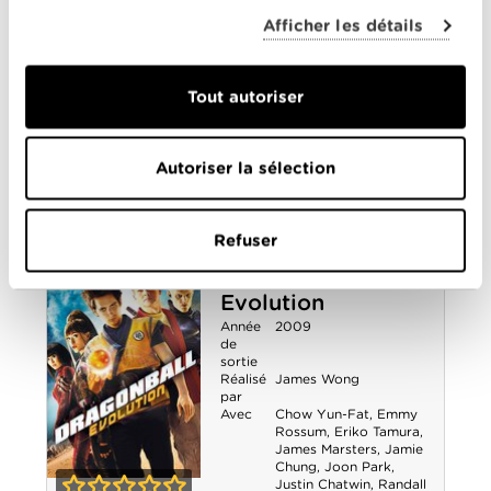
Réalisé
Adam Bernstein
,
John
par
Wells
,
Mark Mylod
,
Afficher les détails
Plusieurs réalisateurs
Avec
Cameron Monaghan
,
Chloe Webb
,
Emma
Kenney
,
Emmy
Tout autoriser
Rossum
,
Ethan
Shameless (US)
Cutkosky
,
Jeremy Allen
White
,
Joan Cusack
,
- Saison 1
Justin Chatwin
,
Laura
Autoriser la sélection
Wiggins
,
Shanola
Hampton
,
Steve
Howey
,
William H. Macy
0-0
Refuser
Dragonball
Evolution
Année
2009
de
sortie
Réalisé
James Wong
par
Avec
Chow Yun-Fat
,
Emmy
Rossum
,
Eriko Tamura
,
James Marsters
,
Jamie
Chung
,
Joon Park
,
Justin Chatwin
,
Randall