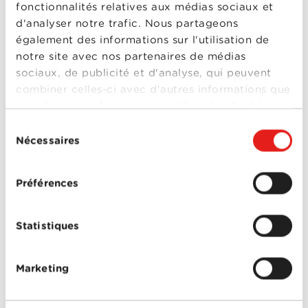
fonctionnalités relatives aux médias sociaux et
Shameless (US) -
d'analyser notre trafic. Nous partageons
Saison 2
également des informations sur l'utilisation de
Année
2012
notre site avec nos partenaires de médias
de
sortie
sociaux, de publicité et d'analyse, qui peuvent
Réalisé
David Nutter
,
John
combiner celles-ci avec d'autres informations que
par
Wells
,
Mark Mylod
,
Plusieurs réalisateurs
vous leur avez fournies ou qu'ils ont collectées
Avec
Cameron Monaghan
,
lors de votre utilisation de leurs services.
Chloe Webb
,
Emma
Sélection
Kenney
,
Emmy
Nécessaires
du
Rossum
,
Ethan
Shameless (US)
Cutkosky
,
Jeremy Allen
consentement
White
,
Joan Cusack
,
- Saison 2
Justin Chatwin
,
Laura
Préférences
Wiggins
,
Shanola
Hampton
,
Steve
Howey
,
William H. Macy
0-0
Statistiques
Shameless (US) -
Saison 1
Marketing
Année
2011
de
sortie