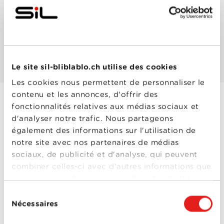
Les mieux notés
Les plus populaires
Le site sil-bliblablo.ch utilise des cookies
Les cookies nous permettent de personnaliser le
contenu et les annonces, d'offrir des
fonctionnalités relatives aux médias sociaux et
Shameless (US) -
d'analyser notre trafic. Nous partageons
Saison 2
également des informations sur l'utilisation de
notre site avec nos partenaires de médias
Année
2012
de
sociaux, de publicité et d'analyse, qui peuvent
sortie
combiner celles-ci avec d'autres informations que
Réalisé
David Nutter
,
John
par
Wells
,
Mark Mylod
,
vous leur avez fournies ou qu'ils ont collectées
Plusieurs réalisateurs
lors de votre utilisation de leurs services.
Avec
Cameron Monaghan
,
Sélection
Chloe Webb
,
Emma
Nécessaires
du
Kenney
,
Emmy
Rossum
,
Ethan
consentement
Shameless (US)
Cutkosky
,
Jeremy Allen