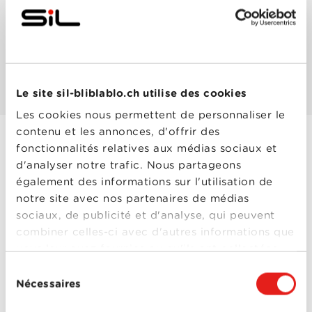
Les mieux notés
Les plus populaires
Le site sil-bliblablo.ch utilise des cookies
Les cookies nous permettent de personnaliser le
contenu et les annonces, d'offrir des
fonctionnalités relatives aux médias sociaux et
Shameless (US) -
d'analyser notre trafic. Nous partageons
Saison 2
également des informations sur l'utilisation de
notre site avec nos partenaires de médias
Année
2012
de
sociaux, de publicité et d'analyse, qui peuvent
sortie
combiner celles-ci avec d'autres informations que
Réalisé
David Nutter
,
John
par
Wells
,
Mark Mylod
,
vous leur avez fournies ou qu'ils ont collectées
Plusieurs réalisateurs
lors de votre utilisation de leurs services.
Avec
Cameron Monaghan
,
Sélection
Chloe Webb
,
Emma
Nécessaires
du
Kenney
,
Emmy
Rossum
,
Ethan
consentement
Shameless (US)
Cutkosky
,
Jeremy Allen